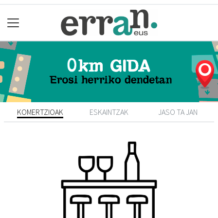
KOMERTZIOAK
ESKAINTZAK
JASO TA JAN