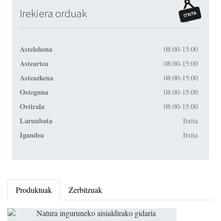
Irekiera orduak
Astelehena
08:00-15:00
Asteartea
08:00-15:00
Asteazkena
08:00-15:00
Osteguna
08:00-15:00
Ostirala
08:00-15:00
Larunbata
Itxita
Igandea
Itxita
Produktuak
Zerbitzuak