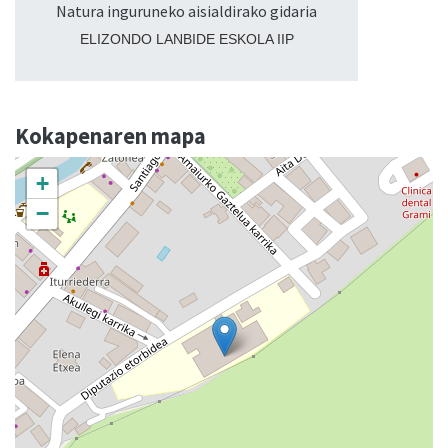
Natura inguruneko aisialdirako gidaria
ELIZONDO LANBIDE ESKOLA IIP
Kokapenaren mapa
+
−