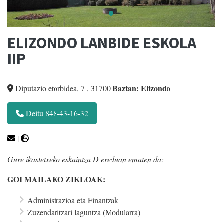
ELIZONDO LANBIDE ESKOLA
IIP
Baztan: Elizondo
Diputazio etorbidea, 7
,
31700
Deitu 848-43-16-32
|
Gure ikastetxeko eskaintza D ereduan ematen da:
GOI MAILAKO ZIKLOAK:
Administrazioa eta Finantzak
Zuzendaritzari laguntza (Modularra)