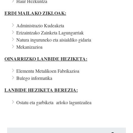
Haur Hezkuntza
ERDI MAILAKO ZIKLOAK:
Administrazio Kudeaketa
Erizaintzako Zainketa Lagungarriak
Natura inguruneko eta aisialdiko gidaria
Mekanizazioa
OINARRIZKO LANBIDE HEZIKETA:
Elementu Metalikoen Fabrikazioa
Bulego informatika
LANBIDE HEZIKETA BEREZIA:
Ostatu eta garbiketa arloko laguntzailea