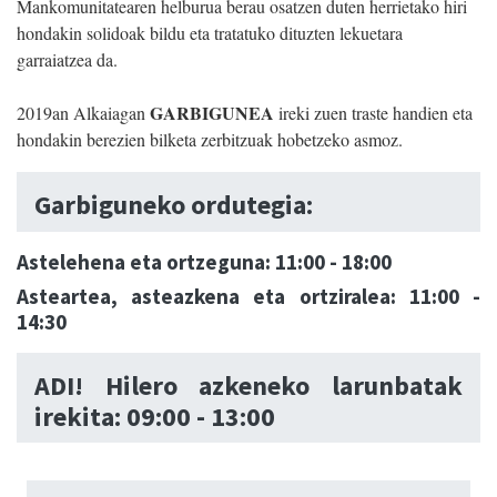
Mankomunitatearen helburua berau osatzen duten herrietako hiri
hondakin solidoak bildu eta tratatuko dituzten lekuetara
garraiatzea da.
GARBIGUNEA
2019an Alkaiagan
ireki zuen traste handien eta
hondakin berezien bilketa zerbitzuak hobetzeko asmoz.
Garbiguneko ordutegia:
Astelehena eta ortzeguna: 11:00 - 18:00
Asteartea, asteazkena eta ortziralea: 11:00 -
14:30
ADI! Hilero azkeneko larunbatak
irekita: 09:00 - 13:00