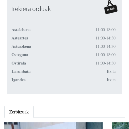
Irekiera orduak
Astelehena
11:00-18:00
Asteartea
11:00-14:30
Asteazkena
11:00-14:30
Osteguna
11:00-18:00
Ostirala
11:00-14:30
Larunbata
Itxita
Igandea
Itxita
Zerbitzuak