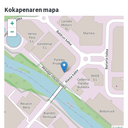
Kokapenaren mapa
+
−
Leaflet