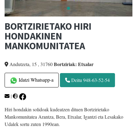
BORTZIRIETAKO HIRI
HONDAKINEN
MANKOMUNITATEA
Bortziriak: Etxalar
Andutzeta, 15
,
31760
Idatzi Whatsapp-a
Deitu 948-63-52-54
|
Hiri hondakin solidoak kudeatzen dituen Bortzirietako
Mankomunitatea Arantza, Bera, Etxalar, Igantzi eta Lesakako
Udalek sortu zuten 1990ean.