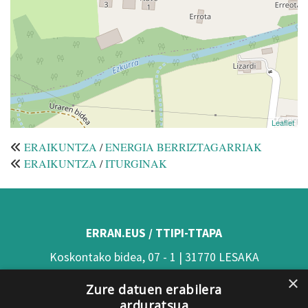
Leaflet
ERAIKUNTZA
/
ENERGIA BERRIZTAGARRIAK
ERAIKUNTZA
/
ITURGINAK
ERRAN.EUS / TTIPI-TTAPA
Koskontako bidea, 07 - 1 | 31770 LESAKA
×
(Nafarroa)
Zure datuen erabilera
arduratsua
Tel: 948 63 54 58