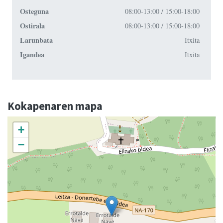
Osteguna
08:00-13:00 / 15:00-18:00
Ostirala
08:00-13:00 / 15:00-18:00
Larunbata
Itxita
Igandea
Itxita
Kokapenaren mapa
+
−