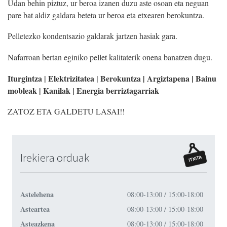
Udan behin piztuz, ur beroa izanen duzu aste osoan eta neguan
pare bat aldiz galdara beteta ur beroa eta etxearen berokuntza.
Pelletezko kondentsazio galdarak jartzen hasiak gara.
Nafarroan bertan eginiko pellet kalitaterik onena banatzen dugu.
Iturgintza | Elektrizitatea | Berokuntza | Argiztapena | Bainu
mobleak | Kanilak | Energia berriztagarriak
ZATOZ ETA GALDETU LASAI!!
Irekiera orduak
Astelehena
08:00-13:00 / 15:00-18:00
Asteartea
08:00-13:00 / 15:00-18:00
Asteazkena
08:00-13:00 / 15:00-18:00