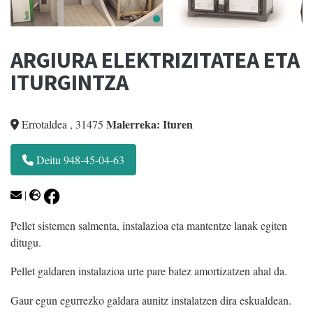
ARGIURA ELEKTRIZITATEA ETA
ITURGINTZA
Malerreka: Ituren
Errotaldea
,
31475
Deitu 948-45-04-63
|
Pellet sistemen salmenta, instalazioa eta mantentze lanak egiten
ditugu.
Pellet galdaren instalazioa urte pare batez amortizatzen ahal da.
Gaur egun egurrezko galdara aunitz instalatzen dira eskualdean.