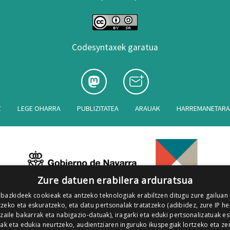
Codesyntaxek garatua
Z
LEGE OHARRA
PUBLIZITATEA
ARAUAK
HARREMANETAR
Zure datuen erabilera arduratsua
 bazkideek cookieak eta antzeko teknologiak erabiltzen ditugu zure gailuan
zeko eta eskuratzeko, eta datu pertsonalak tratatzeko (adibidez, zure IP he
tzaile bakarrak eta nabigazio-datuak), iragarki eta eduki pertsonalizatuak e
iak eta edukia neurtzeko, audientziaren inguruko ikuspegiak lortzeko eta ze