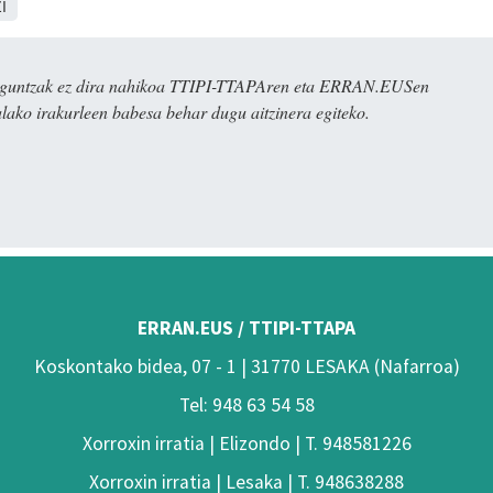
I
ulaguntzak ez dira nahikoa TTIPI-TTAPAren eta ERRAN.EUSen
alako irakurleen babesa behar dugu aitzinera egiteko.
ERRAN.EUS / TTIPI-TTAPA
Koskontako bidea, 07 - 1 | 31770 LESAKA (Nafarroa)
Tel: 948 63 54 58
Xorroxin irratia | Elizondo | T. 948581226
Xorroxin irratia | Lesaka | T. 948638288