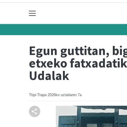
Egun guttitan, bi
etxeko fatxadatik
Udalak
Ttipi-Ttapa
2026ko uztailaren 7a