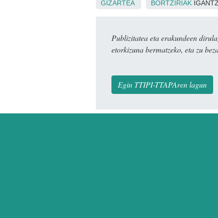
GIZARTEA
BORTZIRIAK
IGANTZ
Publizitatea eta erakundeen dir
etorkizuna bermatzeko, eta zu bez
Egin TTIPI-TTAPAren lagun