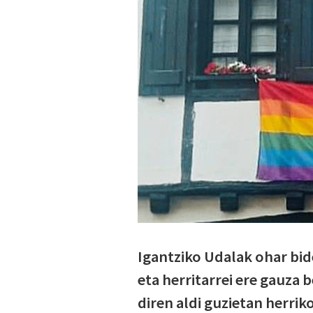
Igantziko Udalak ohar bide
eta herritarrei ere gauza 
diren aldi guzietan herri