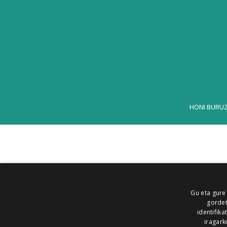
HONI BURU
Gu eta gure
gordet
identifika
iragark