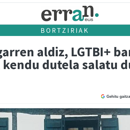
BORTZIRIAK
garren aldiz, LGTBI+ b
 kendu dutela salatu d
Gehitu gaitz