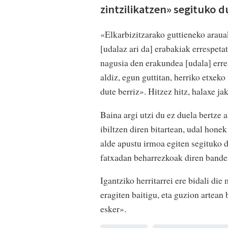
zintzilikatzen» segituko 
«Elkarbizitzarako guttieneko araua
[udalaz ari da] erabakiak errespeta
nagusia den erakundea [udala] erre
aldiz, egun guttitan, herriko etxe
dute berriz». Hitzez hitz, halaxe j
Baina argi utzi du ez duela bertze
ibiltzen diren bitartean, udal hone
alde apustu irmoa egiten segituko d
fatxadan beharrezkoak diren bande
Igantziko herritarrei ere bidali die
eragiten baitigu, eta guzion artean
esker».