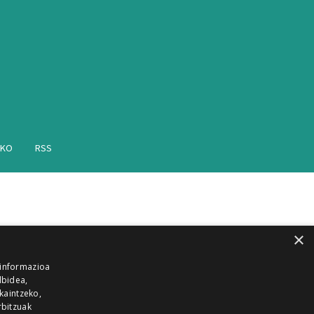
AKO
RSS
×
 informazioa
lbidea,
skaintzeko,
rbitzuak