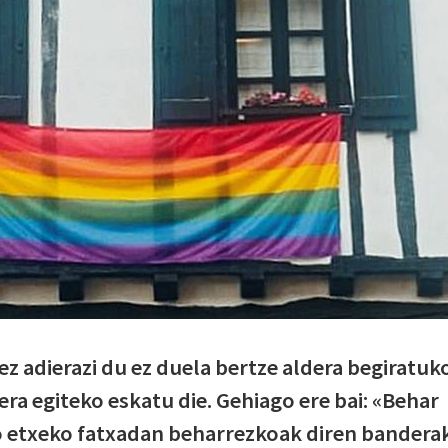
z adierazi du ez duela bertze aldera begiratuk
bera egiteko eskatu die. Gehiago ere bai: «Behar
ko etxeko fatxadan beharrezkoak diren bandera