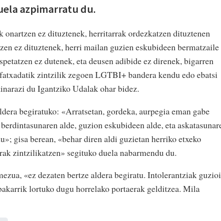
duela azpimarratu du.
k onartzen ez dituztenek, herritarrak ordezkatzen dituztenen
tzen ez dituztenek, herri mailan guzien eskubideen bermatzaile
spetatzen ez dutenek, eta deusen adibide ez direnek, bigarren
ko fatxadatik zintzilik zegoen LGTBI+ bandera kendu edo ebatsi
akinarazi du Igantziko Udalak ohar bidez.
 aldera begiratuko: «Arratsetan, gordeka, aurpegia eman gabe
k berdintasunaren alde, guzion eskubideen alde, eta askatasunar
u»; gisa berean, «behar diren aldi guzietan herriko etxeko
rak zintzilikatzen» segituko duela nabarmendu du.
 mezua, «ez dezaten bertze aldera begiratu. Intolerantziak guzioi
 bakarrik lortuko dugu horrelako portaerak gelditzea. Mila