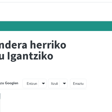
andera herriko
u Igantziko
azu Googlen
Entzun
Itzuli
Erraztu