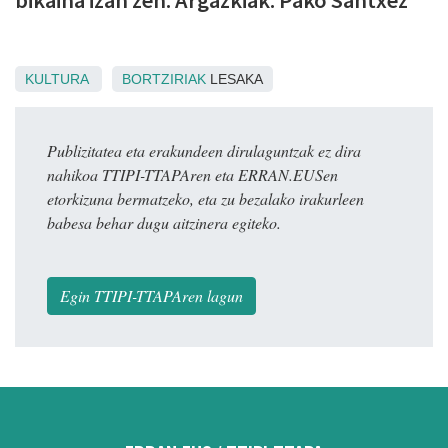
bikaina izan zen. Argazkiak: Pako Santxez
KULTURA
BORTZIRIAK
LESAKA
Publizitatea eta erakundeen dirulaguntzak ez dira
nahikoa TTIPI-TTAPAren eta ERRAN.EUSen
etorkizuna bermatzeko, eta zu bezalako irakurleen
babesa behar dugu aitzinera egiteko.
Egin TTIPI-TTAPAren lagun