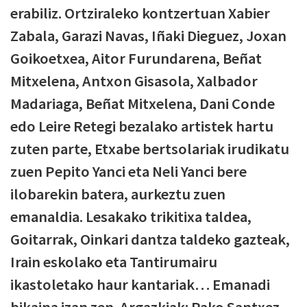
erabiliz. Ortziraleko kontzertuan Xabier
Zabala, Garazi Navas, Iñaki Dieguez, Joxan
Goikoetxea, Aitor Furundarena, Beñat
Mitxelena, Antxon Gisasola, Xalbador
Madariaga, Beñat Mitxelena, Dani Conde
edo Leire Retegi bezalako artistek hartu
zuten parte, Etxabe bertsolariak irudikatu
zuen Pepito Yanci eta Neli Yanci bere
ilobarekin batera, aurkeztu zuen
emanaldia. Lesakako trikitixa taldea,
Goitarrak, Oinkari dantza taldeko gazteak,
Irain eskolako eta Tantirumairu
ikastoletako haur kantariak… Emanadi