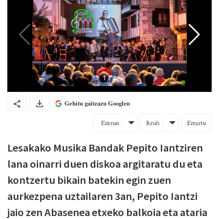
Gehitu gaitzazu Googlen
Entzun
Itzuli
Erraztu
Lesakako Musika Bandak Pepito Iantziren
lana oinarri duen diskoa argitaratu du eta
kontzertu bikain batekin egin zuen
aurkezpena uztailaren 3an, Pepito Iantzi
jaio zen Abasenea etxeko balkoia eta ataria