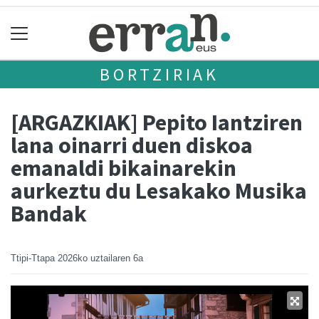
BORTZIRIAK
[ARGAZKIAK] Pepito Iantziren
lana oinarri duen diskoa
emanaldi bikainarekin
aurkeztu du Lesakako Musika
Bandak
Ttipi-Ttapa
2026ko uztailaren 6a