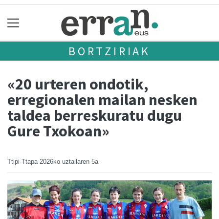
BORTZIRIAK
«20 urteren ondotik,
erregionalen mailan nesken
taldea berreskuratu dugu
Gure Txokoan»
Ttipi-Ttapa
2026ko uztailaren 5a