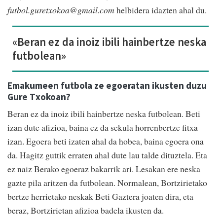
futbol.guretxokoa@gmail.com
helbidera idazten ahal du.
«Beran ez da inoiz ibili hainbertze neska
futbolean»
Emakumeen futbola ze egoeratan ikusten duzu
Gure Txokoan?
Beran ez da inoiz ibili hainbertze neska futbolean. Beti
izan dute afizioa, baina ez da sekula horrenbertze fitxa
izan. Egoera beti izaten ahal da hobea, baina egoera ona
da. Hagitz guttik erraten ahal dute lau talde dituztela. Eta
ez naiz Berako egoeraz bakarrik ari. Lesakan ere neska
gazte pila aritzen da futbolean. Normalean, Bortzirietako
bertze herrietako neskak Beti Gaztera joaten dira, eta
beraz, Bortzirietan afizioa badela ikusten da.