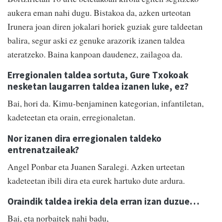
aukera eman nahi dugu. Bistakoa da, azken urteotan
Irunera joan diren jokalari horiek guziak gure taldeetan
balira, segur aski ez genuke arazorik izanen taldea
ateratzeko. Baina kanpoan daudenez, zailagoa da.
Erregionalen taldea sortuta, Gure Txokoak
nesketan laugarren taldea izanen luke, ez?
Bai, hori da. Kimu-benjaminen kategorian, infantiletan,
kadeteetan eta orain, erregionaletan.
Nor izanen dira erregionalen taldeko
entrenatzaileak?
Angel Ponbar eta Juanen Saralegi. Azken urteetan
kadeteetan ibili dira eta eurek hartuko dute ardura.
Oraindik taldea irekia dela erran izan duzue…
Bai, eta norbaitek nahi badu,