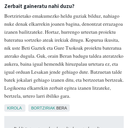
Zerbait gaineratu nahi duzu?
Bortzirietako emakumezko heldu guziak bilduz, nahiago
nuke denak elkarrekin joanen bagina, denontzat errazagoa
izanen bailitzateke. Hortaz, hurrengo urteetan proiektu
bateratua sortzeko ateak irekiak ditugu. Kopurua ikusita,
nik uste Beti Gaztek eta Gure Txokoak proiektu bateratua
aterako dugula. Guk, orain Beran badugu taldea ateratzeko
aukera, baina igual hemendik hiruzpalau urtetara ez, eta
igual orduan Lesakan jende gehiago dute. Batzuetan talde
batek jokalari gehiago izanen ditu, eta bertzeetan bertzeak.
Logikoena elkarrekin zerbait egitea izanen litzateke,
bertzela, urtero larri ibiliko gara.
KIROLA
BORTZIRIAK
BERA