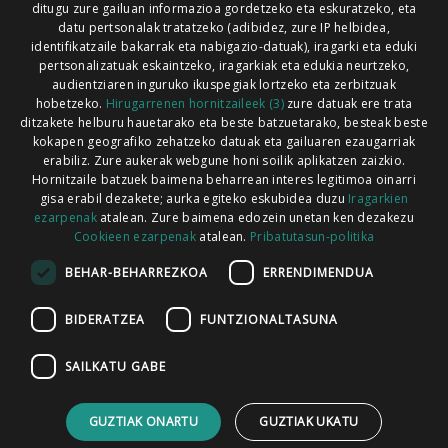
ditugu zure gailuan informazioa gordetzeko eta eskuratzeko, eta
Xorroxin irratia | Lesaka | T. 948638288
datu pertsonalak tratatzeko (adibidez, zure IP helbidea,
identifikatzaile bakarrak eta nabigazio-datuak), iragarki eta eduki
pertsonalizatuak eskaintzeko, iragarkiak eta edukia neurtzeko,
audientziaren inguruko ikuspegiak lortzeko eta zerbitzuak
hobetzeko.
Hirugarrenen hornitzaileek (3)
zure datuak ere trata
ditzakete helburu hauetarako eta beste batzuetarako, besteak beste
Codesyntaxek garatua
kokapen geografiko zehatzeko datuak eta gailuaren ezaugarriak
erabiliz. Zure aukerak webgune honi soilik aplikatzen zaizkio.
Hornitzaile batzuek baimena beharrean interes legitimoa oinarri
gisa erabil dezakete; aurka egiteko eskubidea duzu
Iragarkien
ezarpenak
atalean. Zure baimena edozein unetan ken dezakezu
Cookieen ezarpenak
atalean.
Pribatutasun-politika
HONI BURUZ
LEGE OHARRA
PUBLIZITATEA
BEHAR-BEHARREZKOA
ERRENDIMENDUA
ARAUAK
HARREMANETARAKO
RSS
BIDERATZEA
FUNTZIONALTASUNA
SAILKATU GABE
GUZTIAK ONARTU
GUZTIAK UKATU