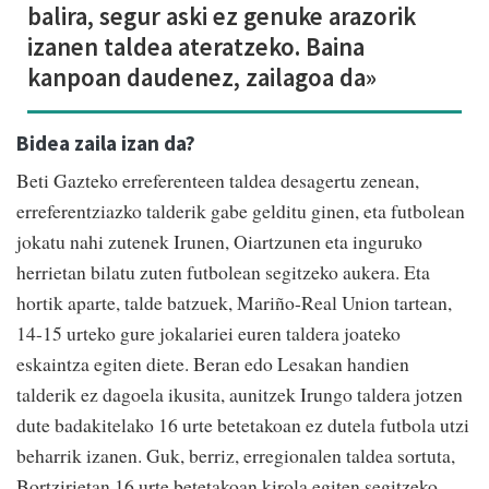
balira, segur aski ez genuke arazorik
izanen taldea ateratzeko. Baina
kanpoan daudenez, zailagoa da»
Bidea zaila izan da?
Beti Gazteko erreferenteen taldea desagertu zenean,
erreferentziazko talderik gabe gelditu ginen, eta futbolean
jokatu nahi zutenek Irunen, Oiartzunen eta inguruko
herrietan bilatu zuten futbolean segitzeko aukera. Eta
hortik aparte, talde batzuek, Mariño-Real Union tartean,
14-15 urteko gure jokalariei euren taldera joateko
eskaintza egiten diete. Beran edo Lesakan handien
talderik ez dagoela ikusita, aunitzek Irungo taldera jotzen
dute badakitelako 16 urte betetakoan ez dutela futbola utzi
beharrik izanen. Guk, berriz, erregionalen taldea sortuta,
Bortzirietan 16 urte betetakoan kirola egiten segitzeko