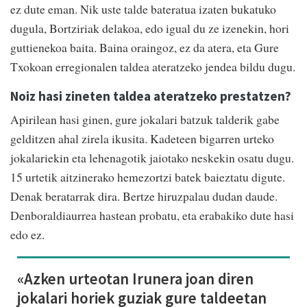
ez dute eman. Nik uste talde bateratua izaten bukatuko
dugula, Bortziriak delakoa, edo igual du ze izenekin, hori
guttienekoa baita. Baina oraingoz, ez da atera, eta Gure
Txokoan erregionalen taldea ateratzeko jendea bildu dugu.
Noiz hasi zineten taldea ateratzeko prestatzen?
Apirilean hasi ginen, gure jokalari batzuk talderik gabe
gelditzen ahal zirela ikusita. Kadeteen bigarren urteko
jokalariekin eta lehenagotik jaiotako neskekin osatu dugu.
15 urtetik aitzinerako hemezortzi batek baieztatu digute.
Denak beratarrak dira. Bertze hiruzpalau dudan daude.
Denboraldiaurrea hastean probatu, eta erabakiko dute hasi
edo ez.
«Azken urteotan Irunera joan diren
jokalari horiek guziak gure taldeetan