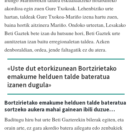
akordioa egin zuen Gure Txokoak. Lehenbiziko urte
hartan, taldeak Gure Txokoa-Mariño izena hartu zuen,
baina hortik aitzinera Mariño. Ondoko urteetan, Lesakako
Beti Gaztek bete izan du hutsune hori, Beti Gaztek urte
aunitzetan izan baitu erregionaletan taldea. Azken
denboraldian, ordea, jende faltagatik ez du atera.
«Uste dut etorkizunean Bortzirietako
emakume helduen talde bateratua
izanen dugula»
Bortzirietako emakume helduen talde bateratua
sortzeko aukera mahai gainean ibili duzue…
Baditugu hiru bat urte Beti Gazterekin bilerak egiten, eta
orain arte, ez gara akordio batera ailegatu edo zenbakiek