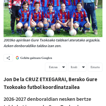
2003ko apirilean Gure Txokoako taldeari ateratako argazkia.
Azken denboraldiko taldea izan zen.
Gehitu gaitzazu Googlen
Entzun
Itzuli
Erraztu
Jon De la CRUZ ETXEGARAI, Berako Gure
Txokoako futbol koordinatzailea
2026-2027 denboraldian nesken bertze