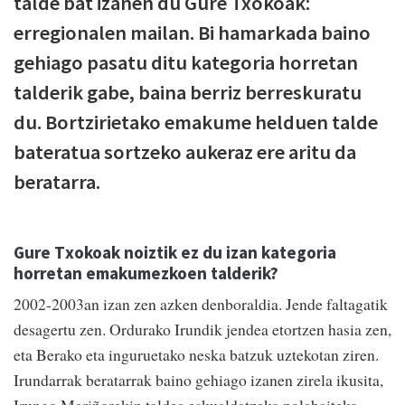
talde bat izanen du Gure Txokoak:
erregionalen mailan. Bi hamarkada baino
gehiago pasatu ditu kategoria horretan
talderik gabe, baina berriz berreskuratu
du. Bortzirietako emakume helduen talde
bateratua sortzeko aukeraz ere aritu da
beratarra.
Gure Txokoak noiztik ez du izan kategoria
horretan emakumezkoen talderik?
2002-2003an izan zen azken denboraldia. Jende faltagatik
desagertu zen. Ordurako Irundik jendea etortzen hasia zen,
eta Berako eta inguruetako neska batzuk uztekotan ziren.
Irundarrak beratarrak baino gehiago izanen zirela ikusita,
Irungo Mariñorekin taldea eskualdatzeko nolabaiteko