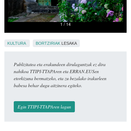
KULTURA
BORTZIRIAK
LESAKA
Publizitatea eta erakundeen dirulaguntzak ez dira
nahikoa TTIPI-TTAPAren eta ERRAN.EUSen
etorkizuna bermatzeko, eta zu bezalako irakurleen
babesa behar dugu aitzinera egiteko.
Egin TTIPI-TTAPAren lagun