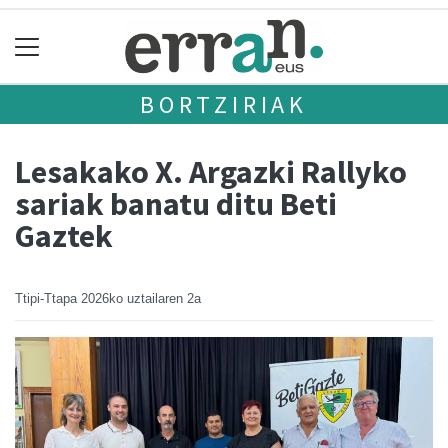
BORTZIRIAK
Lesakako X. Argazki Rallyko
sariak banatu ditu Beti
Gaztek
Ttipi-Ttapa
2026ko uztailaren 2a