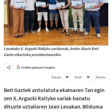
Lesakako X. Argazki Rallyko saridunak, Ander Abuin Beti
Gazte elkarteko presidentearekin.
Gehitu gaitzazu Googlen
Entzun
Itzuli
Erraztu
Beti Gaztek antolatuta ekainaren 7an egin
zen X. Argazki Rallyko sariak banatu
dituzte uztailaren 1ean Lesakan. Bilduma