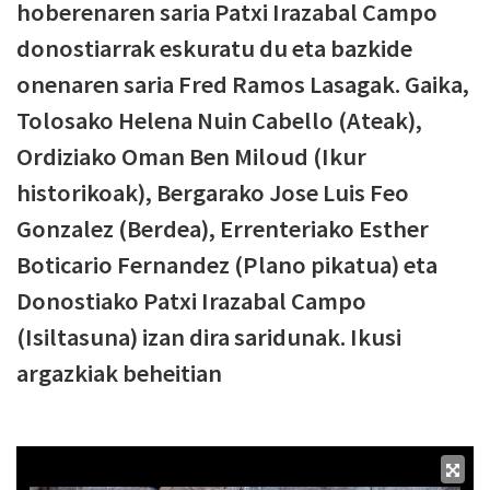
hoberenaren saria Patxi Irazabal Campo
donostiarrak eskuratu du eta bazkide
onenaren saria Fred Ramos Lasagak. Gaika,
Tolosako Helena Nuin Cabello (Ateak),
Ordiziako Oman Ben Miloud (Ikur
historikoak), Bergarako Jose Luis Feo
Gonzalez (Berdea), Errenteriako Esther
Boticario Fernandez (Plano pikatua) eta
Donostiako Patxi Irazabal Campo
(Isiltasuna) izan dira saridunak. Ikusi
argazkiak beheitian