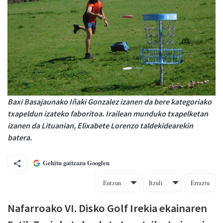
Baxi Basajaunako Iñaki Gonzalez izanen da bere kategoriako
txapeldun izateko faboritoa. Irailean munduko txapelketan
izanen da Lituanian, Elixabete Lorenzo taldekidearekin
batera.
Gehitu gaitzazu Googlen
Entzun
Itzuli
Erraztu
Nafarroako VI. Disko Golf Irekia ekainaren