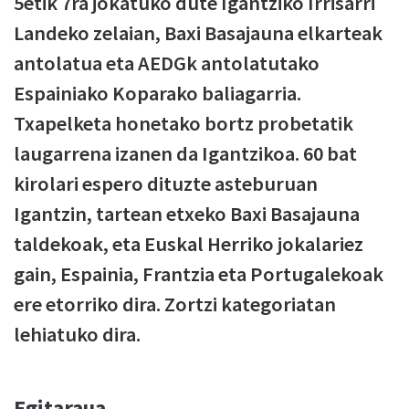
5etik 7ra jokatuko dute Igantziko Irrisarri
Landeko zelaian, Baxi Basajauna elkarteak
antolatua eta AEDGk antolatutako
Espainiako Koparako baliagarria.
Txapelketa honetako bortz probetatik
laugarrena izanen da Igantzikoa. 60 bat
kirolari espero dituzte asteburuan
Igantzin, tartean etxeko Baxi Basajauna
taldekoak, eta Euskal Herriko jokalariez
gain, Espainia, Frantzia eta Portugalekoak
ere etorriko dira. Zortzi kategoriatan
lehiatuko dira.
Egitaraua