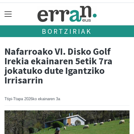
BORTZIRIAK
Nafarroako VI. Disko Golf
Irekia ekainaren 5etik 7ra
jokatuko dute Igantziko
Irrisarrin
Ttipi-Ttapa
2026ko ekainaren 3a