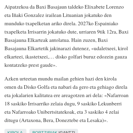
Aipatzekoa da Baxi Basajaun taldeko Elixabete Lorenzo
eta Iñaki Gonzalez irailean Lituanian jokatuko den
munduko txapelketan ariko direla. 2027ko Espainiako
txapelketa Irrisarrin jokatuko dute, urriaren 9tik 12ra, Baxi
Basajauna Elkarteak antolatua. Hain zuzen, Baxi
Basajauna Elkartetik jakinarazi dutenez, «udaletxeei, kirol
elkarteei, ikastetxeei,… disko golfari buruz edozein gauza
kontatzeko prest gaude».
Azken urteetan mundu mailan gehien hazi den kirola
omen da Disko Golfa eta nabari da gero eta gehiago direla
eta jokalarien kalitatea ere areagotzen ari dela: «Nafarroan
18 saskiko Irrisarriko zelaia dugu, 9 saskiko Lekunberri
eta Nafarroako Unibertsitatekoak, eta 3 saskiko 4 zelai
ditugu (Artaxona, Bera, Doneztebe eta Lesaka)».
KIROLA
BORTZIRIAK
IGANTZI