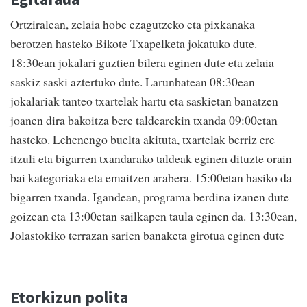
Ortziralean, zelaia hobe ezagutzeko eta pixkanaka
berotzen hasteko Bikote Txapelketa jokatuko dute.
18:30ean jokalari guztien bilera eginen dute eta zelaia
saskiz saski aztertuko dute. Larunbatean 08:30ean
jokalariak tanteo txartelak hartu eta saskietan banatzen
joanen dira bakoitza bere taldearekin txanda 09:00etan
hasteko. Lehenengo buelta akituta, txartelak berriz ere
itzuli eta bigarren txandarako taldeak eginen dituzte orain
bai kategoriaka eta emaitzen arabera. 15:00etan hasiko da
bigarren txanda. Igandean, programa berdina izanen dute
goizean eta 13:00etan sailkapen taula eginen da. 13:30ean,
Jolastokiko terrazan sarien banaketa girotua eginen dute
Etorkizun polita