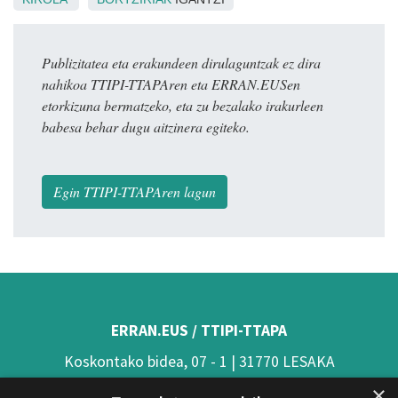
Publizitatea eta erakundeen dirulaguntzak ez dira
nahikoa TTIPI-TTAPAren eta ERRAN.EUSen
etorkizuna bermatzeko, eta zu bezalako irakurleen
babesa behar dugu aitzinera egiteko.
Egin TTIPI-TTAPAren lagun
ERRAN.EUS / TTIPI-TTAPA
Koskontako bidea, 07 - 1 | 31770 LESAKA
×
(Nafarroa)