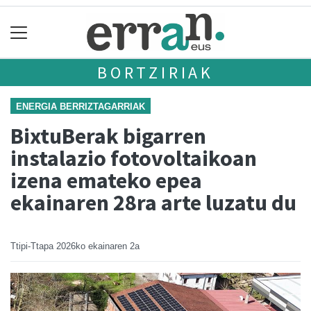
BORTZIRIAK
ENERGIA BERRIZTAGARRIAK
BixtuBerak bigarren
instalazio fotovoltaikoan
izena emateko epea
ekainaren 28ra arte luzatu du
Ttipi-Ttapa
2026ko ekainaren 2a