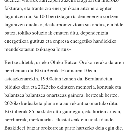
fakturan, eta trantsizio energetikoan aitzinera egiten
laguntzen du, % 100 berriztagarria den energia sortzen
laguntzen duelako, deskarbonizazioan sakonduz, eta bide
batez, tokiko soluzioak ematen ditu, dependentzia
energetikoa gutituz eta enpresa energetiko handiekiko
mendekotasun txikiagoa lortuz».
Bertze aldetik, urteko Ohiko Batzar Orokorrerako dataren
berri eman du BixtuBerak. Ekainaren 10ean,
asteazkenarekin, 19:00etan izanen da. Beralandetan
bilduko dira eta 2025eko ekintzen memoria, kontuak eta
balantzea balantzea onartzeaz gainera, bertzeak bertze,
2026ko kudeaketa plana eta aurrekontua onartuko ditu.
Bixtuberak 85 bazkide ditu gaur egun, eta horien artean,
herritarrak, merkatariak, ikastetxeak eta udala daude.
Bazkideei batzar orokorrean parte hartzeko deia egin die.