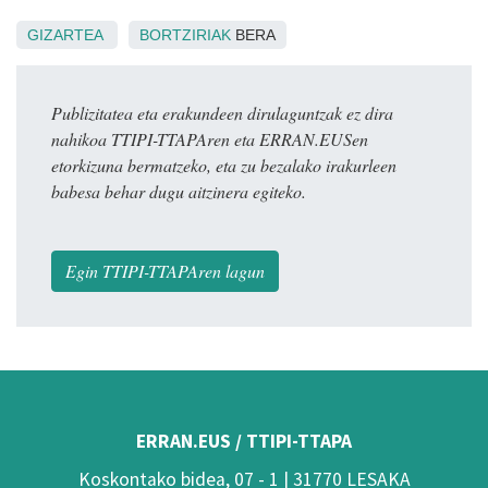
GIZARTEA
BORTZIRIAK
BERA
Publizitatea eta erakundeen dirulaguntzak ez dira
nahikoa TTIPI-TTAPAren eta ERRAN.EUSen
etorkizuna bermatzeko, eta zu bezalako irakurleen
babesa behar dugu aitzinera egiteko.
Egin TTIPI-TTAPAren lagun
ERRAN.EUS / TTIPI-TTAPA
Koskontako bidea, 07 - 1 | 31770 LESAKA