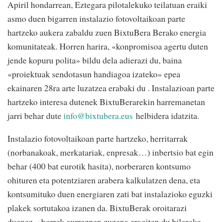
Apiril hondarrean, Eztegara pilotalekuko teilatuan eraiki
asmo duen bigarren instalazio fotovoltaikoan parte
hartzeko aukera zabaldu zuen BixtuBera Berako energia
komunitateak. Horren harira, «konpromisoa agertu duten
jende kopuru polita» bildu dela adierazi du, baina
«proiektuak sendotasun handiagoa izateko» epea
ekainaren 28ra arte luzatzea erabaki du . Instalazioan parte
hartzeko interesa dutenek BixtuBerarekin harremanetan
jarri behar dute
info@bixtubera.eus
helbidera idatzita.
Instalazio fotovoltaikoan parte hartzeko, herritarrak
(norbanakoak, merkatariak, enpresak…) inbertsio bat egin
behar (400 bat eurotik hasita), norberaren kontsumo
ohituren eta potentziaren arabera kalkulatzen dena, eta
kontsumituko duen energiaren zati bat instalazioko eguzki
plakek sortutakoa izanen da. BixtuBerak oroitarazi
duenez, «horrek aurrezpen zuzena eragiten du hileroko