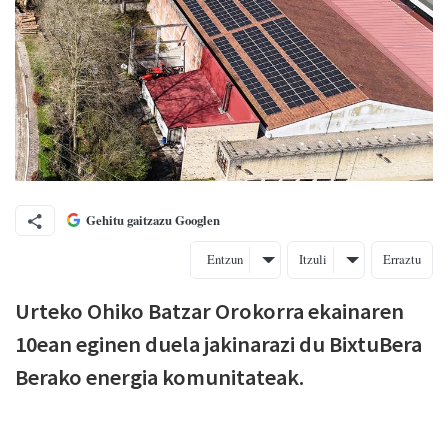
Gehitu gaitzazu Googlen
Entzun
Itzuli
Erraztu
Urteko Ohiko Batzar Orokorra ekainaren
10ean eginen duela jakinarazi du BixtuBera
Berako energia komunitateak.