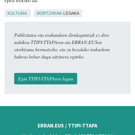
epea irekiko da.
KULTURA
BORTZIRIAK
LESAKA
Publizitatea eta erakundeen dirulaguntzak ez dira
nahikoa TTIPI-TTAPAren eta ERRAN.EUSen
etorkizuna bermatzeko, eta zu bezalako irakurleen
babesa behar dugu aitzinera egiteko.
Egin TTIPI-TTAPAren lagun
ERRAN.EUS / TTIPI-TTAPA