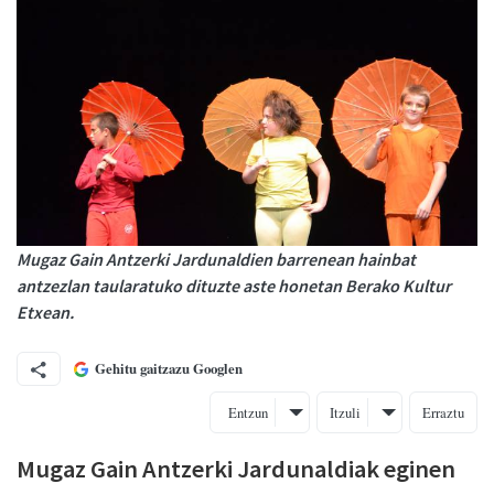
Mugaz Gain Antzerki Jardunaldien barrenean hainbat
antzezlan taularatuko dituzte aste honetan Berako Kultur
Etxean.
Gehitu gaitzazu Googlen
Entzun
Itzuli
Erraztu
Mugaz Gain Antzerki Jardunaldiak eginen