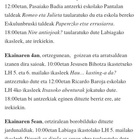
12:00etan, Pasaiako Badia antzerki eskolako Pantalan
taldeak
Romeo eta Julieta
taularatuko du eta eskola bereko
Eskulunbruski taldeak
Paperezko etxe errusiarra
.
18:00etan
Nire antiojoak?
taularatuko dute Labiagako
ikasleek, ate irekiekin.
Ekainaren 4an
, ortzegunean, goizean eta arratsaldean
izanen dira saioak. 10:00etan Jesusen Bihotza ikastetxeko
LH 5. eta 6. mailako ikasleek
Hau… kasting-a da?
antzeztuko dute eta 12:00etan Ricardo Baroja eskolako
LH 4ko ikasleek
Itsasoko abenturak
jokatuko dute.
18:00etan bi antzerkiak eginen dituzte berriz ere, ate
irekiekin.
Ekainaren 5ean
, ortziralean borobilduko dituzte
jardunaldiak. 10:00etan Labiaga ikastolako LH 5. mailako
ikasleek
Direnik ez direla ez erran
obra taularatuko dute,