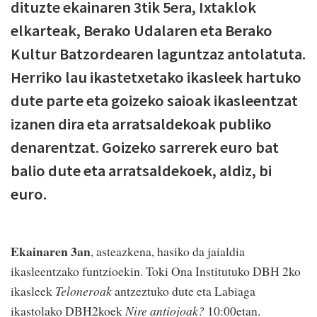
dituzte ekainaren 3tik 5era, Ixtaklok
elkarteak, Berako Udalaren eta Berako
Kultur Batzordearen laguntzaz antolatuta.
Herriko lau ikastetxetako ikasleek hartuko
dute parte eta goizeko saioak ikasleentzat
izanen dira eta arratsaldekoak publiko
denarentzat. Goizeko sarrerek euro bat
balio dute eta arratsaldekoek, aldiz, bi
euro.
Ekainaren 3an
, asteazkena, hasiko da jaialdia
ikasleentzako funtzioekin. Toki Ona Institutuko DBH 2ko
ikasleek
Teloneroak
antzeztuko dute eta Labiaga
ikastolako DBH2koek
Nire antiojoak?
10:00etan.