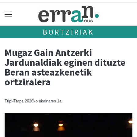
BORTZIRIAK
Mugaz Gain Antzerki
Jardunaldiak eginen dituzte
Beran asteazkenetik
ortziralera
Ttipi-Ttapa
2026ko ekainaren 1a