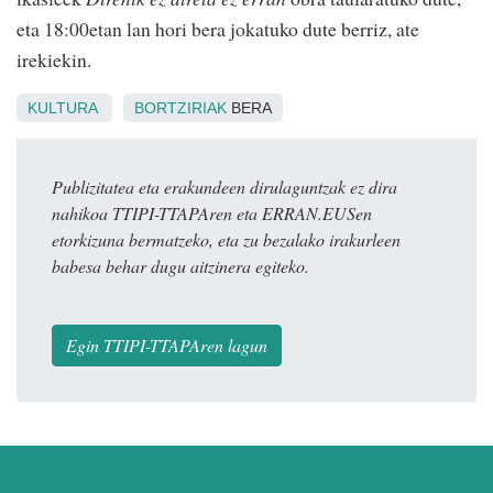
eta 18:00etan lan hori bera jokatuko dute berriz, ate
irekiekin.
KULTURA
BORTZIRIAK
BERA
Publizitatea eta erakundeen dirulaguntzak ez dira
nahikoa TTIPI-TTAPAren eta ERRAN.EUSen
etorkizuna bermatzeko, eta zu bezalako irakurleen
babesa behar dugu aitzinera egiteko.
Egin TTIPI-TTAPAren lagun