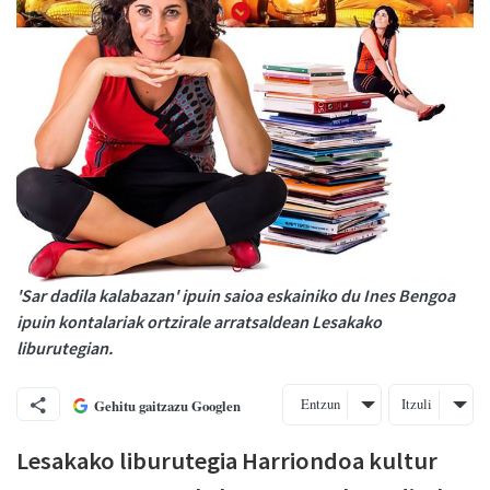
'Sar dadila kalabazan' ipuin saioa eskainiko du Ines Bengoa
ipuin kontalariak ortzirale arratsaldean Lesakako
liburutegian.
Entzun
Itzuli
Gehitu gaitzazu Googlen
Lesakako liburutegia Harriondoa kultur