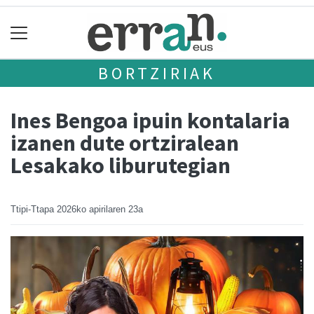
BORTZIRIAK
Ines Bengoa ipuin kontalaria
izanen dute ortziralean
Lesakako liburutegian
Ttipi-Ttapa
2026ko apirilaren 23a