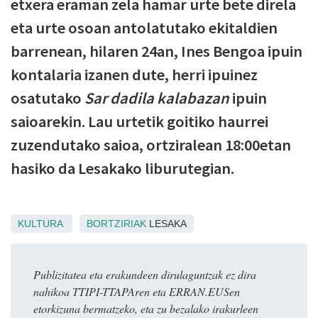
etxera eraman zela hamar urte bete direla
eta urte osoan antolatutako ekitaldien
barrenean, hilaren 24an, Ines Bengoa ipuin
kontalaria izanen dute, herri ipuinez
osatutako
Sar dadila kalabazan
ipuin
saioarekin. Lau urtetik goitiko haurrei
zuzendutako saioa, ortziralean 18:00etan
hasiko da Lesakako liburutegian.
KULTURA
BORTZIRIAK
LESAKA
Publizitatea eta erakundeen dirulaguntzak ez dira
nahikoa TTIPI-TTAPAren eta ERRAN.EUSen
etorkizuna bermatzeko, eta zu bezalako irakurleen