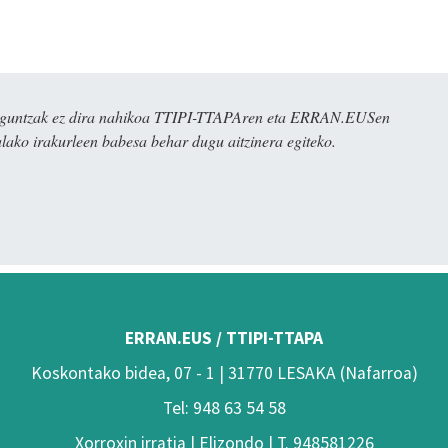
ulaguntzak ez dira nahikoa TTIPI-TTAPAren eta ERRAN.EUSen
alako irakurleen babesa behar dugu aitzinera egiteko.
ERRAN.EUS / TTIPI-TTAPA
Koskontako bidea, 07 - 1 | 31770 LESAKA (Nafarroa)
Tel: 948 63 54 58
Xorroxin irratia | Elizondo | T. 948581226