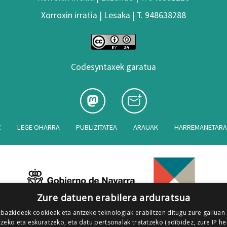
Xorroxin irratia | Lesaka | T. 948638288
Codesyntaxek garatua
Z
LEGE OHARRA
PUBLIZITATEA
ARAUAK
HARREMANETAR
Zure datuen erabilera arduratsua
 bazkideek cookieak eta antzeko teknologiak erabiltzen ditugu zure gailuan
zeko eta eskuratzeko, eta datu pertsonalak tratatzeko (adibidez, zure IP he