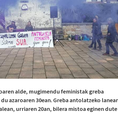
boaren alde, mugimendu feministak greba
n du azaroaren 30ean. Greba antolatzeko lanea
iralean, urriaren 20an, bilera mistoa eginen dute