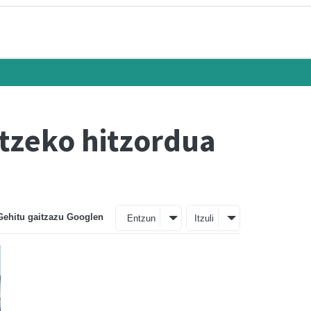
tzeko hitzordua
Gehitu gaitzazu Googlen
Entzun
Itzuli