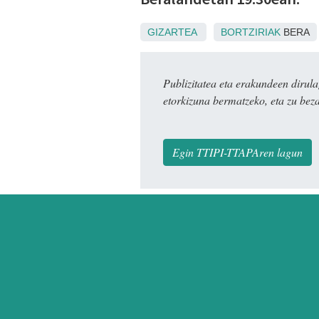
GIZARTEA
BORTZIRIAK
BERA
Publizitatea eta erakundeen dir
etorkizuna bermatzeko, eta zu bez
Egin TTIPI-TTAPAren lagun