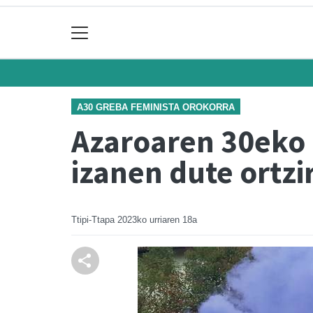
A30 GREBA FEMINISTA OROKORRA
Azaroaren 30eko 
izanen dute ortzi
Ttipi-Ttapa
2023ko urriaren 18a