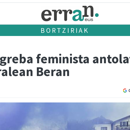
BORTZIRIAK
greba feminista antola
ralean Beran