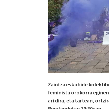
Zaintza eskubide kolekti
feminista orokorra egine
ari dira, eta tartean, ortz
Beralandetan 19:30ean.