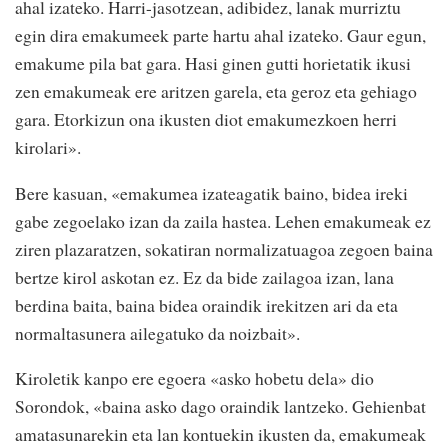
ahal izateko. Harri-jasotzean, adibidez, lanak murriztu
egin dira emakumeek parte hartu ahal izateko. Gaur egun,
emakume pila bat gara. Hasi ginen gutti horietatik ikusi
zen emakumeak ere aritzen garela, eta geroz eta gehiago
gara. Etorkizun ona ikusten diot emakumezkoen herri
kirolari».
Bere kasuan, «emakumea izateagatik baino, bidea ireki
gabe zegoelako izan da zaila hastea. Lehen emakumeak ez
ziren plazaratzen, sokatiran normalizatuagoa zegoen baina
bertze kirol askotan ez. Ez da bide zailagoa izan, lana
berdina baita, baina bidea oraindik irekitzen ari da eta
normaltasunera ailegatuko da noizbait».
Kiroletik kanpo ere egoera «asko hobetu dela» dio
Sorondok, «baina asko dago oraindik lantzeko. Gehienbat
amatasunarekin eta lan kontuekin ikusten da, emakumeak