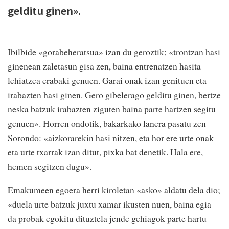
gelditu ginen».
Ibilbide «gorabeheratsua» izan du geroztik; «trontzan hasi
ginenean zaletasun gisa zen, baina entrenatzen hasita
lehiatzea erabaki genuen. Garai onak izan genituen eta
irabazten hasi ginen. Gero gibelerago gelditu ginen, bertze
neska batzuk irabazten ziguten baina parte hartzen segitu
genuen». Horren ondotik, bakarkako lanera pasatu zen
Sorondo: «aizkorarekin hasi nitzen, eta hor ere urte onak
eta urte txarrak izan ditut, pixka bat denetik. Hala ere,
hemen segitzen dugu».
Emakumeen egoera herri kiroletan «asko» aldatu dela dio;
«duela urte batzuk juxtu xamar ikusten nuen, baina egia
da probak egokitu dituztela jende gehiagok parte hartu