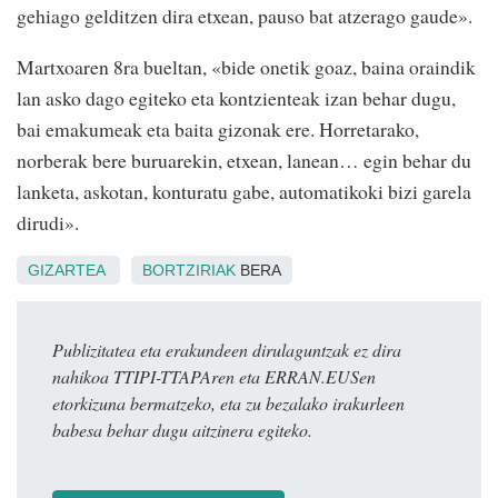
gehiago gelditzen dira etxean, pauso bat atzerago gaude».
Martxoaren 8ra bueltan, «bide onetik goaz, baina oraindik
lan asko dago egiteko eta kontzienteak izan behar dugu,
bai emakumeak eta baita gizonak ere. Horretarako,
norberak bere buruarekin, etxean, lanean… egin behar du
lanketa, askotan, konturatu gabe, automatikoki bizi garela
dirudi».
GIZARTEA
BORTZIRIAK
BERA
Publizitatea eta erakundeen dirulaguntzak ez dira
nahikoa TTIPI-TTAPAren eta ERRAN.EUSen
etorkizuna bermatzeko, eta zu bezalako irakurleen
babesa behar dugu aitzinera egiteko.