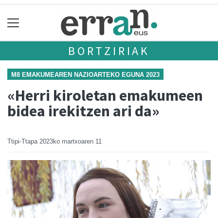
BORTZIRIAK
M8 EMAKUMEAREN NAZIOARTEKO EGUNA 2023
«Herri kiroletan emakumeen
bidea irekitzen ari da»
Ttipi-Ttapa
2023ko martxoaren 11