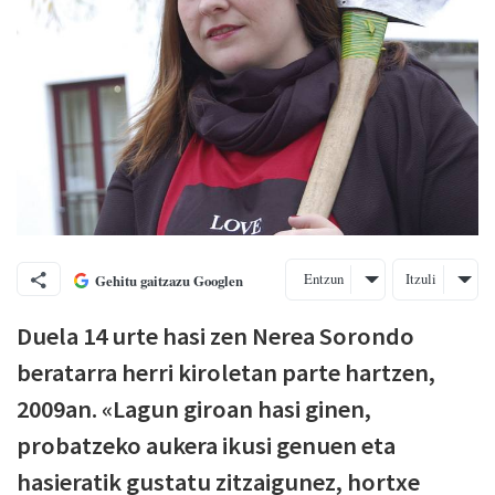
Entzun
Itzuli
Gehitu gaitzazu Googlen
Duela 14 urte hasi zen Nerea Sorondo
beratarra herri kiroletan parte hartzen,
2009an. «Lagun giroan hasi ginen,
probatzeko aukera ikusi genuen eta
hasieratik gustatu zitzaigunez, hortxe