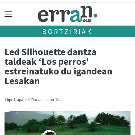
BORTZIRIAK
Led Silhouette dantza
taldeak ‘Los perros’
estreinatuko du igandean
Lesakan
Ttipi-Ttapa
2022ko apirilaren 13a