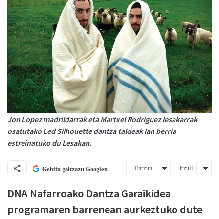
Jon Lopez madrildarrak eta Martxel Rodriguez lesakarrak
osatutako Led Silhouette dantza taldeak lan berria
estreinatuko du Lesakan.
Entzun
Itzuli
Gehitu gaitzazu Googlen
DNA Nafarroako Dantza Garaikidea
programaren barrenean aurkeztuko dute