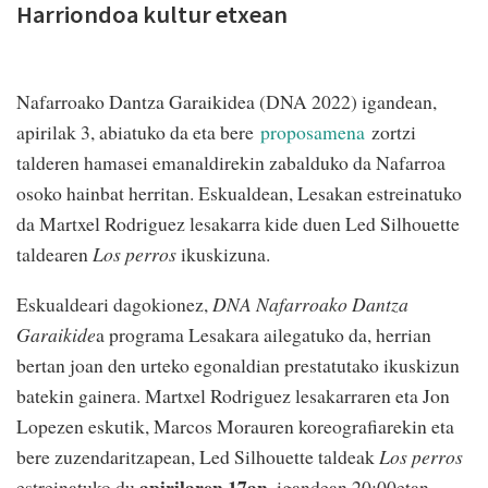
Harriondoa kultur etxean
Nafarroako Dantza Garaikidea (DNA 2022) igandean,
apirilak 3, abiatuko da eta bere
proposamena
zortzi
talderen hamasei emanaldirekin zabalduko da Nafarroa
osoko hainbat herritan. Eskualdean, Lesakan estreinatuko
da Martxel Rodriguez lesakarra kide duen Led Silhouette
taldearen
Los perros
ikuskizuna.
Eskualdeari dagokionez,
DNA Nafarroako Dantza
Garaikide
a programa Lesakara ailegatuko da, herrian
bertan joan den urteko egonaldian prestatutako ikuskizun
batekin gainera. Martxel Rodriguez lesakarraren eta Jon
Lopezen eskutik, Marcos Morauren koreografiarekin eta
bere zuzendaritzapean, Led Silhouette taldeak
Los perros
apirilaren 17an
estreinatuko du
, igandean 20:00etan