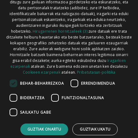
ditugu zure gailuan informazioa gordetzeko eta eskuratzeko, eta
Xorroxin irratia | Lesaka | T. 948638288
datu pertsonalak tratatzeko (adibidez, zure IP helbidea,
identifikatzaile bakarrak eta nabigazio-datuak), iragarki eta eduki
pertsonalizatuak eskaintzeko, iragarkiak eta edukia neurtzeko,
audientziaren inguruko ikuspegiak lortzeko eta zerbitzuak
hobetzeko.
Hirugarrenen hornitzaileek (3)
zure datuak ere trata
ditzakete helburu hauetarako eta beste batzuetarako, besteak beste
Codesyntaxek garatua
kokapen geografiko zehatzeko datuak eta gailuaren ezaugarriak
erabiliz. Zure aukerak webgune honi soilik aplikatzen zaizkio.
Hornitzaile batzuek baimena beharrean interes legitimoa oinarri
gisa erabil dezakete; aurka egiteko eskubidea duzu
Iragarkien
ezarpenak
atalean. Zure baimena edozein unetan ken dezakezu
Cookieen ezarpenak
atalean.
Pribatutasun-politika
HONI BURUZ
LEGE OHARRA
PUBLIZITATEA
BEHAR-BEHARREZKOA
ERRENDIMENDUA
ARAUAK
HARREMANETARAKO
RSS
BIDERATZEA
FUNTZIONALTASUNA
SAILKATU GABE
GUZTIAK ONARTU
GUZTIAK UKATU