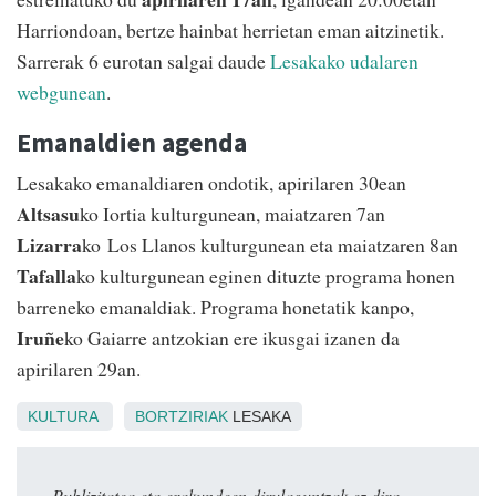
Harriondoan, bertze hainbat herrietan eman aitzinetik.
Sarrerak 6 eurotan salgai daude
Lesakako udalaren
webgunean
.
Emanaldien agenda
Lesakako emanaldiaren ondotik, apirilaren 30ean
Altsasu
ko Iortia kulturgunean, maiatzaren 7an
Lizarra
ko Los Llanos kulturgunean eta maiatzaren 8an
Tafalla
ko kulturgunean eginen dituzte programa honen
barreneko emanaldiak. Programa honetatik kanpo,
Iruñe
ko Gaiarre antzokian ere ikusgai izanen da
apirilaren 29an.
KULTURA
BORTZIRIAK
LESAKA
Publizitatea eta erakundeen dirulaguntzak ez dira