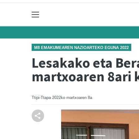
M8 EMAKUMEAREN NAZIOARTEKO EGUNA 2022
Lesakako eta Ber
martxoaren 8ari k
Ttipi-Ttapa
2022ko martxoaren 8a