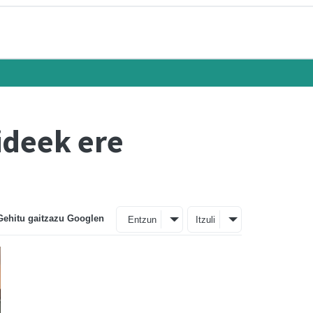
ideek ere
Gehitu gaitzazu Googlen
Entzun
Itzuli