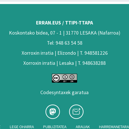
ERRAN.EUS / TTIPI-TTAPA
Koskontako bidea, 07 - 1 | 31770 LESAKA (Nafarroa)
Tel: 948 63 54 58
Xorroxin irratia | Elizondo | T. 948581226
Xorroxin irratia | Lesaka | T. 948638288
Codesyntaxek garatua
Z
LEGE OHARRA
PUBLIZITATEA
ARAUAK
HARREMANETAR