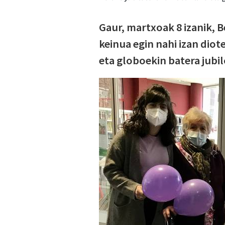
Gaur, martxoak 8 izanik, 
keinua egin nahi izan dio
eta globoekin batera jubi