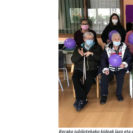
Berako jubilotekako kideak lazo eta