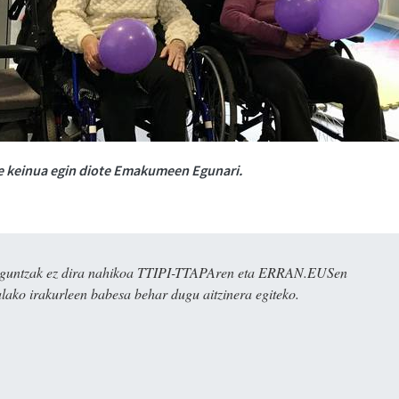
e keinua egin diote Emakumeen Egunari.
ulaguntzak ez dira nahikoa TTIPI-TTAPAren eta ERRAN.EUSen
alako irakurleen babesa behar dugu aitzinera egiteko.