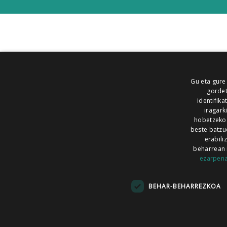
Gu eta gure
gordet
identifika
iragark
hobetzeko
beste batzu
erabili
beharrean 
ezarpen
AIARALDEA
AIKOR
AIURRI
ALEA
BEGITU
ERRAN
EUSKALERRIA IRRA
BEHAR-BEHARREZKOA
KRONIKA
MAILOPE
NOAUA
O