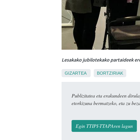
Lesakako jubilotekako partaideek er
GIZARTEA
BORTZIRIAK
Publizitatea eta erakundeen dir
etorkizuna bermatzeko, eta zu bez
Egin TTIPI-TTAPAren lagun