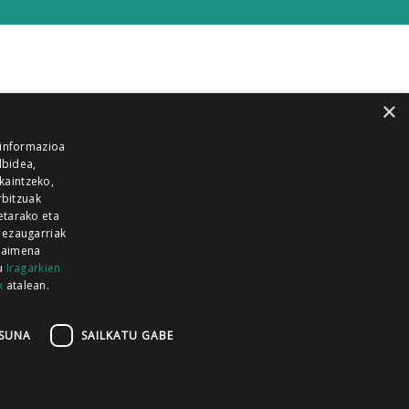
×
 informazioa
lbidea,
skaintzeko,
rbitzuak
etarako eta
 ezaugarriak
 baimena
zu
Iragarkien
k
atalean.
EITIA GUKA
AZKOITIA GUKA
BARRENA
GUKA
GUKA TELEBISTA
HIRUKA
SUNA
SAILKATU GABE
Z GUKA
ZUMAIA GUKA
28 KANALA