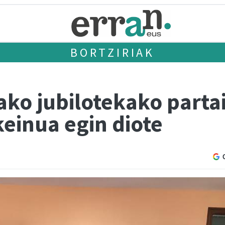
BORTZIRIAK
ako jubilotekako parta
einua egin diote