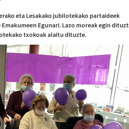
Berako eta Lesakako jubilotekako partaideek
te Emakumeen Egunari. Lazo moreak egin dituz
lotekako txokoak alaitu dituzte.