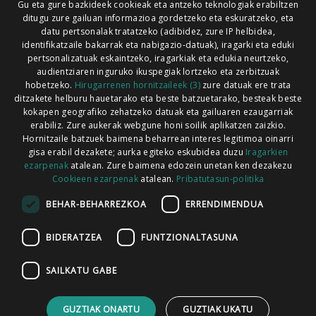
Gu eta gure bazkideek cookieak eta antzeko teknologiak erabiltzen
Xorroxin irratia | Elizondo | T. 948581226
ditugu zure gailuan informazioa gordetzeko eta eskuratzeko, eta
Xorroxin irratia | Lesaka | T. 948638288
datu pertsonalak tratatzeko (adibidez, zure IP helbidea,
identifikatzaile bakarrak eta nabigazio-datuak), iragarki eta eduki
pertsonalizatuak eskaintzeko, iragarkiak eta edukia neurtzeko,
audientziaren inguruko ikuspegiak lortzeko eta zerbitzuak
hobetzeko.
Hirugarrenen hornitzaileek (3)
zure datuak ere trata
ditzakete helburu hauetarako eta beste batzuetarako, besteak beste
Codesyntaxek garatua
kokapen geografiko zehatzeko datuak eta gailuaren ezaugarriak
erabiliz. Zure aukerak webgune honi soilik aplikatzen zaizkio.
Hornitzaile batzuek baimena beharrean interes legitimoa oinarri
gisa erabil dezakete; aurka egiteko eskubidea duzu
Iragarkien
ezarpenak
atalean. Zure baimena edozein unetan ken dezakezu
Cookieen ezarpenak
atalean.
Pribatutasun-politika
HONI BURUZ
LEGE OHARRA
PUBLIZITATEA
BEHAR-BEHARREZKOA
ERRENDIMENDUA
ARAUAK
HARREMANETARAKO
RSS
BIDERATZEA
FUNTZIONALTASUNA
SAILKATU GABE
GUZTIAK ONARTU
GUZTIAK UKATU