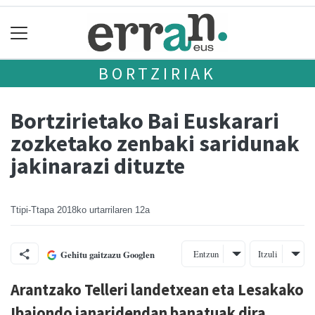
BORTZIRIAK
Bortzirietako Bai Euskarari
zozketako zenbaki saridunak
jakinarazi dituzte
Ttipi-Ttapa
2018ko urtarrilaren 12a
Entzun
Itzuli
Gehitu gaitzazu Googlen
Arantzako Telleri landetxean eta Lesakako
Ibaiondo janaridendan banatuak dira