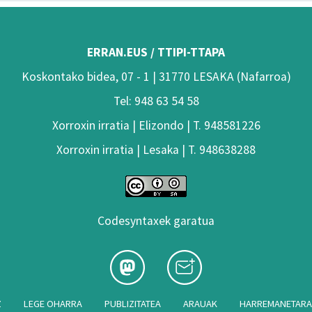
ERRAN.EUS / TTIPI-TTAPA
Koskontako bidea, 07 - 1 | 31770 LESAKA (Nafarroa)
Tel: 948 63 54 58
Xorroxin irratia | Elizondo | T. 948581226
Xorroxin irratia | Lesaka | T. 948638288
Codesyntaxek garatua
Z
LEGE OHARRA
PUBLIZITATEA
ARAUAK
HARREMANETAR