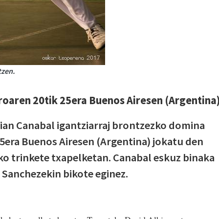
tzen.
roaren 20tik 25era Buenos Airesen (Argentina
ian Canabal igantziarraj brontzezko domina
25era Buenos Airesen (Argentina) jokatu den
o trinkete txapelketan. Canabal eskuz binaka
is Sanchezekin bikote eginez.