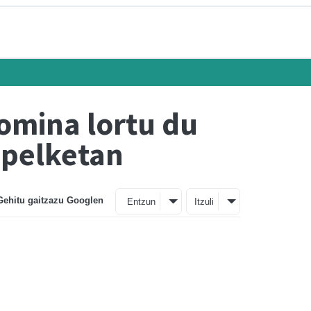
omina lortu du
apelketan
Gehitu gaitzazu Googlen
Entzun
Itzuli