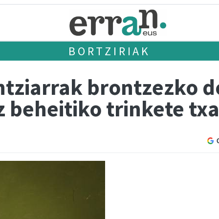
BORTZIRIAK
ntziarrak brontzezko d
 beheitiko trinkete tx