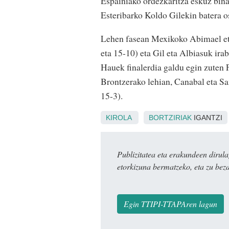
Espainiako ordezkaritza eskuz bin
Esteribarko Koldo Gilekin batera o
Lehen fasean Mexikoko Abimael et
eta 15-10) eta Gil eta Albiasuk ira
Hauek finalerdia galdu egin zuten 
Brontzerako lehian, Canabal eta Sa
15-3).
KIROLA
BORTZIRIAK
IGANTZI
Publizitatea eta erakundeen dir
etorkizuna bermatzeko, eta zu bez
Egin TTIPI-TTAPAren lagun