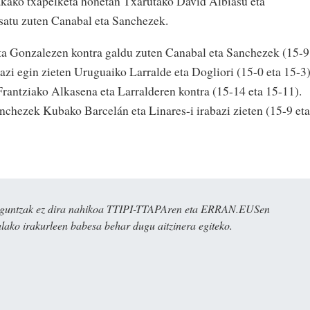
akako txapelketa honetan Txarutako David Albiasu eta
satu zuten Canabal eta Sanchezek.
a Gonzalezen kontra galdu zuten Canabal eta Sanchezek (15-9
bazi egin zieten Uruguaiko Larralde eta Dogliori (15-0 eta 15-3)
Frantziako Alkasena eta Larralderen kontra (15-14 eta 15-11).
nchezek Kubako Barcelán eta Linares-i irabazi zieten (15-9 eta
ulaguntzak ez dira nahikoa TTIPI-TTAPAren eta ERRAN.EUSen
alako irakurleen babesa behar dugu aitzinera egiteko.