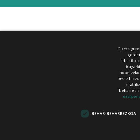
Gu eta gure
gordet
identifika
iragark
hobetzeko
beste batzu
erabili
beharrean 
ezarpen
AIARALDEA
AIKOR
AIURRI
ALEA
BEGITU
ERRAN
EUSKALERRIA IRRA
BEHAR-BEHARREZKOA
KRONIKA
MAILOPE
NOAUA
O