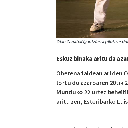
Oian Canabal igantziarra pilota astin
Eskuz binaka aritu da aza
Oberena taldean ari den O
lortu du azaroaren 20tik 
Munduko 22 urtez beheitik
aritu zen, Esteribar­ko Lu