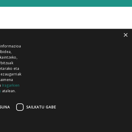
×
 informazioa
lbidea,
skaintzeko,
rbitzuak
etarako eta
 ezaugarriak
 baimena
zu
Iragarkien
k
atalean.
EITIA GUKA
AZKOITIA GUKA
BARRENA
GUKA
GUKA TELEBISTA
HIRUKA
SUNA
SAILKATU GABE
Z GUKA
ZUMAIA GUKA
28 KANALA