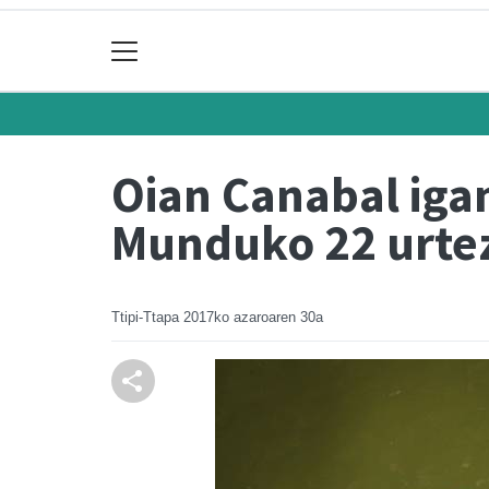
Oian Canabal iga
Munduko 22 urtez
Ttipi-Ttapa
2017ko azaroaren 30a