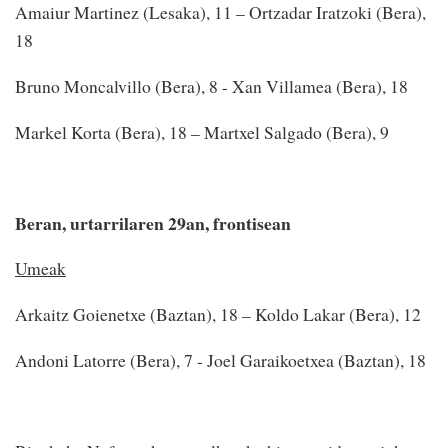
Amaiur Martinez (Lesaka), 11 – Ortzadar Iratzoki (Bera),
18
Bruno Moncalvillo (Bera), 8 - Xan Villamea (Bera), 18
Markel Korta (Bera), 18 – Martxel Salgado (Bera), 9
Beran, urtarrilaren 29an, frontisean
Umeak
Arkaitz Goienetxe (Baztan), 18 – Koldo Lakar (Bera), 12
Andoni Latorre (Bera), 7 - Joel Garaikoetxea (Baztan), 18