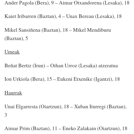
Ander Pagola (Bera), 9 – Aimar Otxandorena (Lesaka), 18
Kaiet Iribarren (Baztan), 4 – Unax Bereau (Lesaka), 18
Mikel Sansiñena (Baztan), 18 – Mikel Mendiburu
(Baztan), 5
Umeak
Beñat Bertiz (Irun) – Oihan Urroz (Lesaka) atzeratua
Ion Urkiola (Bera), 15 – Eukeni Etxenike (Igantzi), 18
Haurrak
Unai Elgarresta (Oiartzun), 18 – Xuban Iturregi (Baztan),
3
Aimar Prim (Baztan), 11 – Eneko Zalakain (Oiartzun), 18