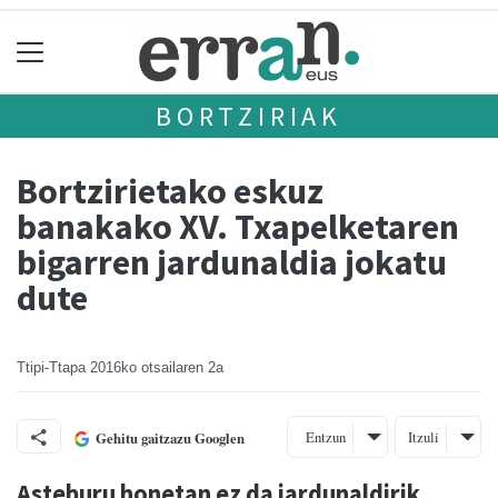
BORTZIRIAK
Bortzirietako eskuz
banakako XV. Txapelketaren
bigarren jardunaldia jokatu
dute
Ttipi-Ttapa
2016ko otsailaren 2a
Entzun
Itzuli
Gehitu gaitzazu Googlen
Asteburu honetan ez da jardunaldirik