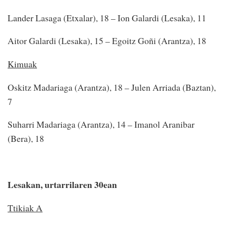
Lander Lasaga (Etxalar), 18 – Ion Galardi (Lesaka), 11
Aitor Galardi (Lesaka), 15 – Egoitz Goñi (Arantza), 18
Kimuak
Oskitz Madariaga (Arantza), 18 – Julen Arriada (Baztan),
7
Suharri Madariaga (Arantza), 14 – Imanol Aranibar
(Bera), 18
Lesakan, urtarrilaren 30ean
Ttikiak A