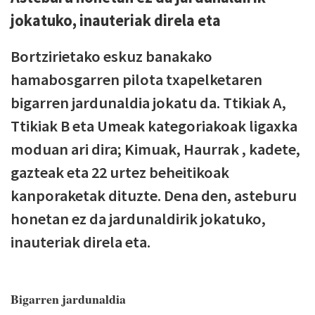
jokatuko, inauteriak direla eta
Bortzirietako eskuz banakako
hamabosgarren pilota txapelketaren
bigarren jardunaldia jokatu da. Ttikiak A,
Ttikiak B eta Umeak kategoriakoak ligaxka
moduan ari dira; Kimuak, Haurrak , kadete,
gazteak eta 22 urtez beheitikoak
kanporaketak dituzte. Dena den, asteburu
honetan ez da jardunaldirik jokatuko,
inauteriak direla eta.
Bigarren jardunaldia