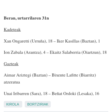
Beran, urtarrilaren 31n
Kadeteak
Xan Ongaretti (Urruña), 18 – Iker Kasillas (Baztan), 1
Ion Zabala (Arantza), 4 – Ekaitz Salaberria (Oiartzun), 18
Gazteak
Aimar Ariztegi (Baztan) – Bixente Lafitte (Biarritz)
atzeratua
Unai Iribarren (Sara), 18 – Beñat Ordoki (Lesaka), 16
KIROLA
BORTZIRIAK