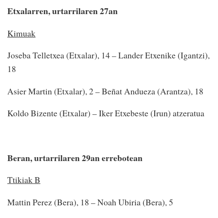
Etxalarren, urtarrilaren 27an
Kimuak
Joseba Telletxea (Etxalar), 14 – Lander Etxenike (Igantzi),
18
Asier Martin (Etxalar), 2 – Beñat Andueza (Arantza), 18
Koldo Bizente (Etxalar) – Iker Etxebeste (Irun) atzeratua
Beran, urtarrilaren 29an errebotean
Ttikiak B
Mattin Perez (Bera), 18 – Noah Ubiria (Bera), 5