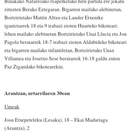
Binakako Nafarroako txapelketako hiru partida ere jokatu
zituzten Berako Eztegaran. Bigarren mailako alebinetan,
Bortzirietako Mattin Altxu eta Lander Etxenike
igantziarrek 18 eta 9 irabazi zioten Huarteko bikoteari;
lehen mailako alebinetan Bortzirietako Unai Llucia eta Jon
Pagola beratarrek 18-7 irabazi zioten Aldabideko bikoteari
eta bigarren mailako infantiletan, Bortzirietako Unax
Villamea eta Josetxo Sese beratarrek 16-18 galdu zuten
Paz Zigandako bikotearekin.
Arantzan, urtarrilaren 30ean
Umeak
Josu Etxepeteleku (Lesaka), 18 – Ekai Madariaga
(Arantza), 2