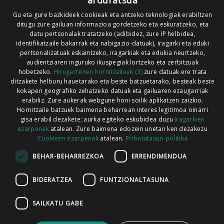
arduratsua
Xorroxin irratia | Elizondo | T. 948581226
Gu eta gure bazkideek cookieak eta antzeko teknologiak erabiltzen
ditugu zure gailuan informazioa gordetzeko eta eskuratzeko, eta
Xorroxin irratia | Lesaka | T. 948638288
datu pertsonalak tratatzeko (adibidez, zure IP helbidea,
identifikatzaile bakarrak eta nabigazio-datuak), iragarki eta eduki
pertsonalizatuak eskaintzeko, iragarkiak eta edukia neurtzeko,
audientziaren inguruko ikuspegiak lortzeko eta zerbitzuak
hobetzeko.
Hirugarrenen hornitzaileek (3)
zure datuak ere trata
ditzakete helburu hauetarako eta beste batzuetarako, besteak beste
Codesyntaxek garatua
kokapen geografiko zehatzeko datuak eta gailuaren ezaugarriak
erabiliz. Zure aukerak webgune honi soilik aplikatzen zaizkio.
Hornitzaile batzuek baimena beharrean interes legitimoa oinarri
gisa erabil dezakete; aurka egiteko eskubidea duzu
Iragarkien
ezarpenak
atalean. Zure baimena edozein unetan ken dezakezu
Cookieen ezarpenak
atalean.
Pribatutasun-politika
HONI BURUZ
LEGE OHARRA
PUBLIZITATEA
BEHAR-BEHARREZKOA
ERRENDIMENDUA
ARAUAK
HARREMANETARAKO
RSS
BIDERATZEA
FUNTZIONALTASUNA
SAILKATU GABE