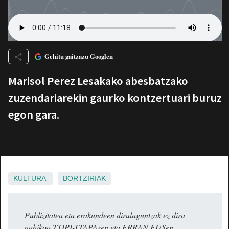
Gehitu gaitzazu Googlen
Marisol Perez Lesakako abesbatzako
zuzendariarekin gaurko kontzertuari buruz
egon gara.
KULTURA
BORTZIRIAK
Publizitatea eta erakundeen dirulaguntzak ez dira
nahikoa TTIPI-TTAPAren eta ERRAN.EUSen