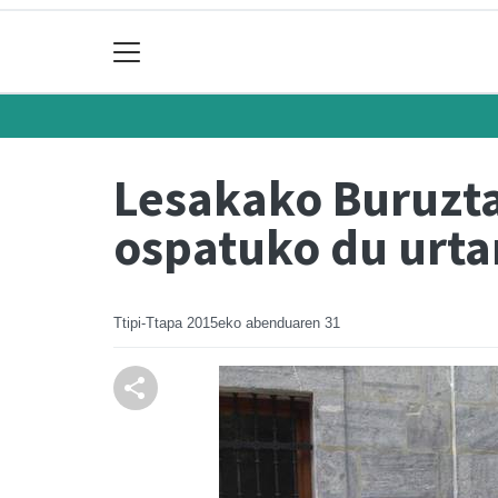
Lesakako Buruzta
ospatuko du urta
Ttipi-Ttapa
2015eko abenduaren 31