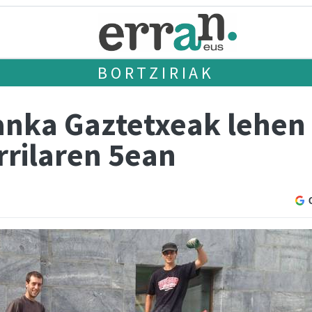
BORTZIRIAK
nka Gaztetxeak lehen
rrilaren 5ean