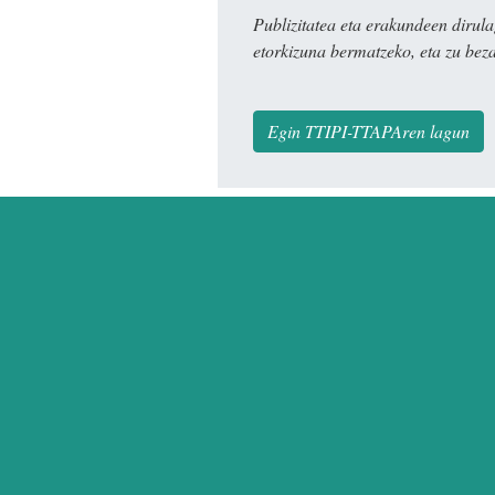
Publizitatea eta erakundeen dir
etorkizuna bermatzeko, eta zu bez
Egin TTIPI-TTAPAren lagun