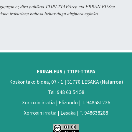
ulaguntzak ez dira nahikoa TTIPI-TTAPAren eta ERRAN.EUSen
alako irakurleen babesa behar dugu aitzinera egiteko.
ERRAN.EUS / TTIPI-TTAPA
Koskontako bidea, 07 - 1 | 31770 LESAKA (Nafarroa)
Tel: 948 63 54 58
Xorroxin irratia | Elizondo | T. 948581226
Xorroxin irratia | Lesaka | T. 948638288