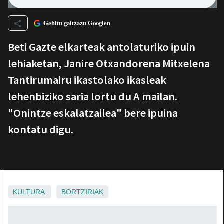
Gehitu gaitzazu Googlen
Beti Gazte elkarteak antolaturiko ipuin
lehiaketan, Janire Otxandorena Mitxelena
Tantirumairu ikastolako ikasleak
lehenbiziko saria lortu du A mailan.
"Onintze eskalatzailea" bere ipuina
kontatu digu.
KULTURA
BORTZIRIAK