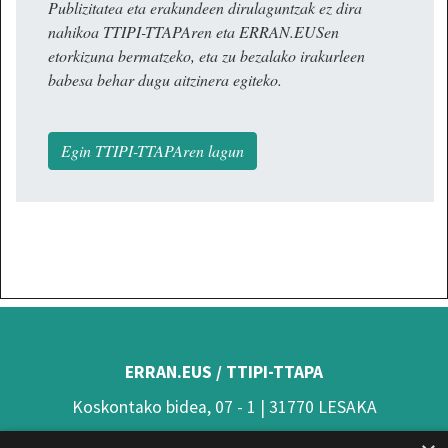
Publizitatea eta erakundeen dirulaguntzak ez dira
nahikoa TTIPI-TTAPAren eta ERRAN.EUSen
etorkizuna bermatzeko, eta zu bezalako irakurleen
babesa behar dugu aitzinera egiteko.
Egin TTIPI-TTAPAren lagun
ERRAN.EUS / TTIPI-TTAPA
Koskontako bidea, 07 - 1 | 31770 LESAKA
(Nafarroa)