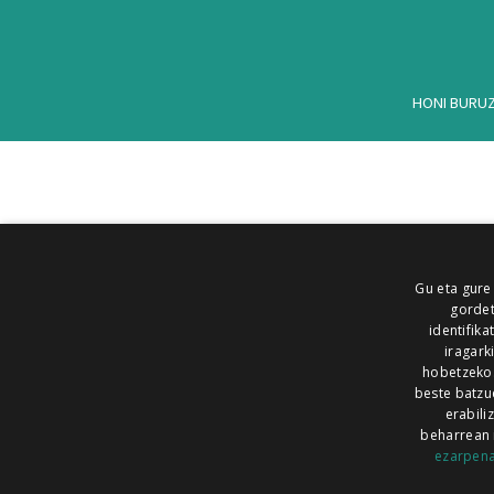
HONI BURU
Gu eta gure
gordet
identifika
iragark
hobetzeko
beste batzu
erabili
beharrean 
ezarpen
AIARALDEA
AIKOR
AIURRI
ALEA