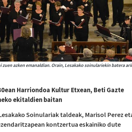
i zuen azken emanaldian. Orain, Lesakako soinulariekin batera ari
30ean Harriondoa Kultur Etxean, Beti Gazte
neko ekitaldien baitan
esakako Soinulariak taldeak, Marisol Perez et
zendaritzapean kontzertua eskainiko dute