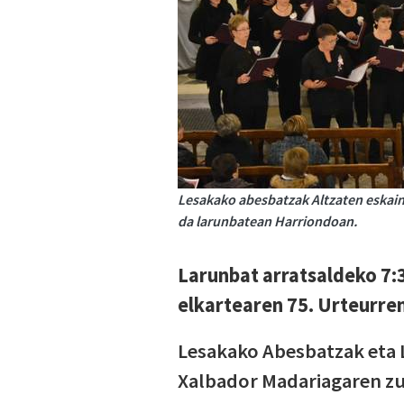
Lesakako abesbatzak Altzaten eskain
da larunbatean Harriondoan.
Larunbat arratsaldeko 7:
elkartearen 75. Urteurre
Lesakako Abesbatzak eta L
Xalbador Madariagaren zu