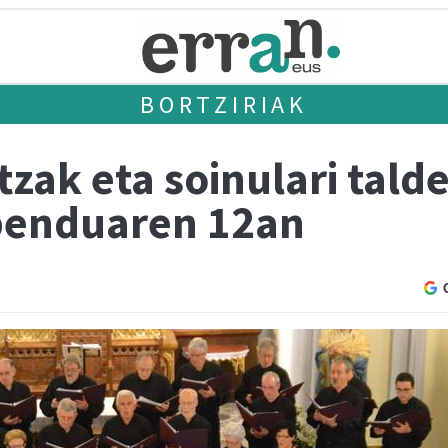
BORTZIRIAK
zak eta soinulari tald
abenduaren 12an