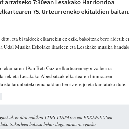
t arratseko 7:30ean Lesakako Harriondoa
elkartearen 75. Urteurreneko ekitaldien baitan
itu, eta bi taldeek elkarrekin ez ezik, bakoitzak bere aldetik e
aita Udal Musika Eskolako ikasleen eta Lesakako musika bandak
o ekainaren 19an Beti Gazte elkartearen egoitza berria
lariek eta Lesakako Abesbatzak elkartearen himnoaren
la eta larunbateko emanaldian berriz ere jo eta kantatuko dute.
ulaguntzak ez dira nahikoa TTIPI-TTAPAren eta ERRAN.EUSen
alako irakurleen babesa behar dugu aitzinera egiteko.