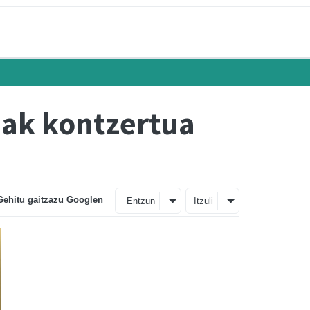
eak kontzertua
Gehitu gaitzazu Googlen
Entzun
Itzuli