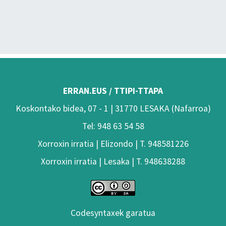
ERRAN.EUS / TTIPI-TTAPA
Koskontako bidea, 07 - 1 | 31770 LESAKA (Nafarroa)
Tel: 948 63 54 58
Xorroxin irratia | Elizondo | T. 948581226
Xorroxin irratia | Lesaka | T. 948638288
Codesyntaxek garatua