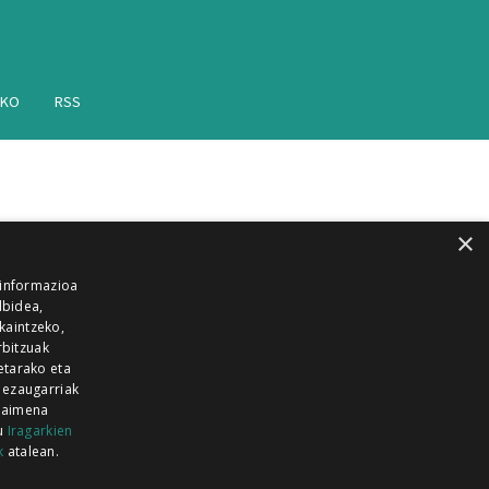
AKO
RSS
×
 informazioa
lbidea,
skaintzeko,
rbitzuak
etarako eta
 ezaugarriak
 baimena
zu
Iragarkien
k
atalean.
EITIA GUKA
AZKOITIA GUKA
BARRENA