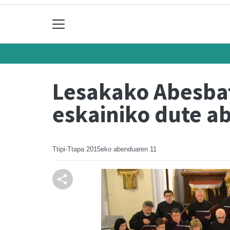
Lesakako Abesbat
eskainiko dute 
Ttipi-Ttapa
2015eko abenduaren 11