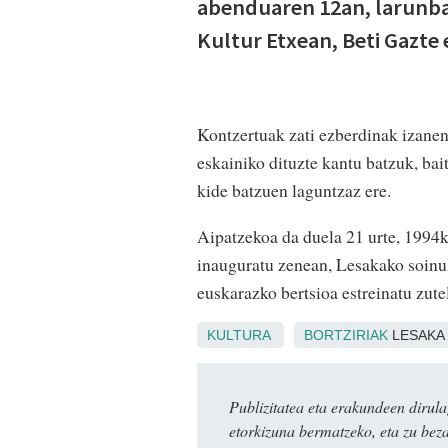
abenduaren 12an, larunba
Kultur Etxean, Beti Gazte 
Kontzertuak zati ezberdinak izanen d
eskainiko dituzte kantu batzuk, b
kide batzuen laguntzaz ere.
Aipatzekoa da duela 21 urte, 1994k
inauguratu zenean, Lesakako soinu
euskarazko bertsioa estreinatu zute
KULTURA
BORTZIRIAK
LESAKA
Publizitatea eta erakundeen dir
etorkizuna bermatzeko, eta zu bez