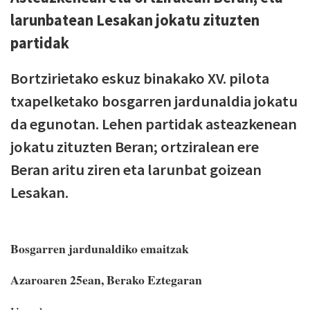
larunbatean Lesakan jokatu zituzten
partidak
Bortzirietako eskuz binakako XV. pilota
txapelketako bosgarren jardunaldia jokatu
da egunotan. Lehen partidak asteazkenean
jokatu zituzten Beran; ortziralean ere
Beran aritu ziren eta larunbat goizean
Lesakan.
Bosgarren jardunaldiko emaitzak
Azaroaren 25ean, Berako Eztegaran