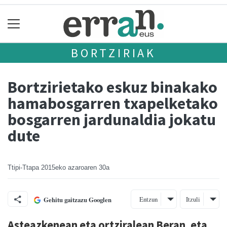
BORTZIRIAK
Bortzirietako eskuz binakako
hamabosgarren txapelketako
bosgarren jardunaldia jokatu
dute
Ttipi-Ttapa
2015eko azaroaren 30a
Entzun
Itzuli
Gehitu gaitzazu Googlen
Asteazkenean eta ortziralean Beran, eta