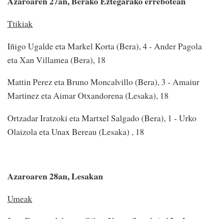
Azaroaren 27an, Berako Eztegarako errebotean
Ttikiak
Iñigo Ugalde eta Markel Korta (Bera), 4 - Ander Pagola
eta Xan Villamea (Bera), 18
Mattin Perez eta Bruno Moncalvillo (Bera), 3 - Amaiur
Martinez eta Aimar Otxandorena (Lesaka), 18
Ortzadar Iratzoki eta Martxel Salgado (Bera), 1 - Urko
Olaizola eta Unax Bereau (Lesaka) , 18
Azaroaren 28an, Lesakan
Umeak