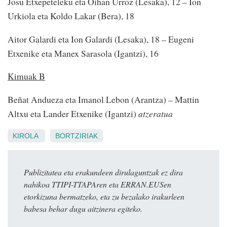
Josu Etxepeteleku eta Oihan Urroz (Lesaka), 12 – Ion
Urkiola eta Koldo Lakar (Bera), 18
Aitor Galardi eta Ion Galardi (Lesaka), 18 – Eugeni
Etxenike eta Manex Sarasola (Igantzi), 16
Kimuak B
Beñat Andueza eta Imanol Lebon (Arantza) – Mattin
Altxu eta Lander Etxenike (Igantzi)
atzeratua
KIROLA
BORTZIRIAK
Publizitatea eta erakundeen dirulaguntzak ez dira
nahikoa TTIPI-TTAPAren eta ERRAN.EUSen
etorkizuna bermatzeko, eta zu bezalako irakurleen
babesa behar dugu aitzinera egiteko.