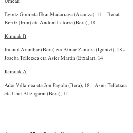
Umeak
Egoitz Goñi eta Ekai Madariaga (Arantza), 11 – Beñat
Bertiz (Irun) eta Andoni Latorre (Bera), 18
Kimuak B
Imanol Aranibar (Bera) eta Aimar Zamora (Igantzi), 18 -
Joseba Telletxea eta Asier Martin (Etxalar), 14
Kimuak A
Adei Villamea eta Jon Pagola (Bera), 18 – Asier Telletxea
eta Unai Altzugarai (Bera), 11