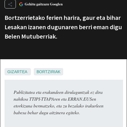
Gehitu gaitzazu Googlen
Bortzerrietako ferien harira, gaur eta bihar
Lesakan izanen dugunaren berri eman digu
Belen Mutuberriak.
GIZARTEA
BORTZIRIAK
Publizitatea eta erakundeen dirulaguntzak ez dira
nahikoa TTIPI-TTAPAren eta ERRAN.EUSen
etorkizuna bermatzeko, eta zu bezalako irakurleen
babesa behar dugu aitzinera egiteko.