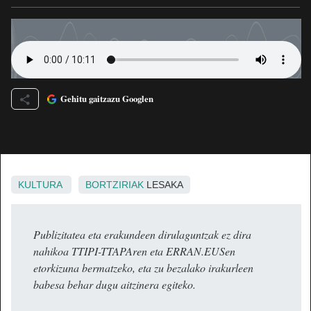
Gehitu gaitzazu Googlen
KULTURA
BORTZIRIAK
LESAKA
Publizitatea eta erakundeen dirulaguntzak ez dira
nahikoa TTIPI-TTAPAren eta ERRAN.EUSen
etorkizuna bermatzeko, eta zu bezalako irakurleen
babesa behar dugu aitzinera egiteko.