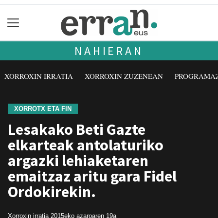
NAHIERAN
XORROXIN IRRATIA
XORROXIN ZUZENEAN
PROGRAMA
XORROTX ETA FIN
Lesakako Beti Gazte
elkarteak antolaturiko
argazki lehiaketaren
emaitzaz aritu gara Fidel
Ordokirekin.
Xorroxin irratia
2015eko azaroaren 19a