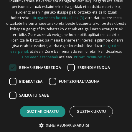
identifikatzaile bakarrak eta nabigazio-datuak), iragarki eta eduki
pertsonalizatuak eskaintzeko, iragarkiak eta edukia neurtzeko,
audientziaren inguruko ikuspegiak lortzeko eta zerbitzuak
hobetzeko.
Hirugarrenen hornitzaileek (3)
zure datuak ere trata
ditzakete helburu hauetarako eta beste batzuetarako, besteak beste
Codesyntaxek garatua
kokapen geografiko zehatzeko datuak eta gailuaren ezaugarriak
erabiliz. Zure aukerak webgune honi soilik aplikatzen zaizkio.
Hornitzaile batzuek baimena beharrean interes legitimoa oinarri
gisa erabil dezakete; aurka egiteko eskubidea duzu
Iragarkien
ezarpenak
atalean. Zure baimena edozein unetan ken dezakezu
Cookieen ezarpenak
atalean.
Pribatutasun-politika
HONI BURUZ
LEGE OHARRA
PUBLIZITATEA
BEHAR-BEHARREZKOA
ERRENDIMENDUA
ARAUAK
HARREMANETARAKO
RSS
BIDERATZEA
FUNTZIONALTASUNA
SAILKATU GABE
GUZTIAK ONARTU
GUZTIAK UKATU
XEHETASUNAK ERAKUTSI