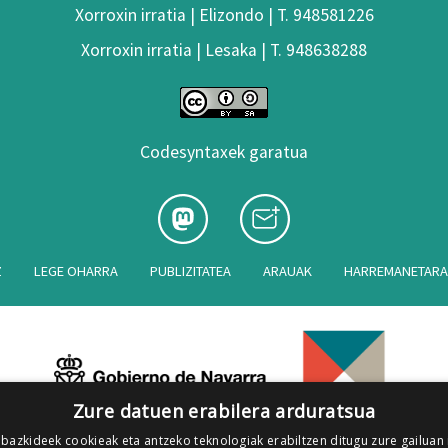
Xorroxin irratia | Elizondo | T. 948581226
Xorroxin irratia | Lesaka | T. 948638288
Codesyntaxek garatua
Z
LEGE OHARRA
PUBLIZITATEA
ARAUAK
HARREMANETAR
Zure datuen erabilera arduratsua
 bazkideek cookieak eta antzeko teknologiak erabiltzen ditugu zure gailuan