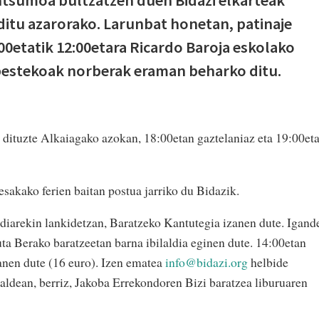
 ditu azarorako. Larunbat honetan, patinaje
00etatik 12:00etara Ricardo Baroja eskolako
abestekoak norberak eraman beharko ditu.
 dituzte Alkaiagako azokan, 18:00etan gaztelaniaz eta 19:00et
sakako ferien baitan postua jarriko du Bidazik.
ldiarekin lankidetzan, Baratzeko Kantutegia izanen dute. Igand
ta Berako baratzeetan barna ibilaldia eginen dute. 14:00etan
anen dute (16 euro). Izen ematea
info@bidazi.org
helbide
saldean, berriz, Jakoba Errekondoren Bizi baratzea liburuaren