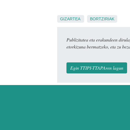
GIZARTEA
BORTZIRIAK
Publizitatea eta erakundeen dir
etorkizuna bermatzeko, eta zu bez
Egin TTIPI-TTAPAren lagun