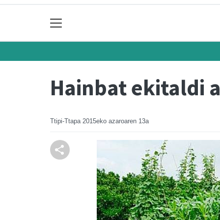
Hainbat ekitaldi 
Ttipi-Ttapa
2015eko azaroaren 13a