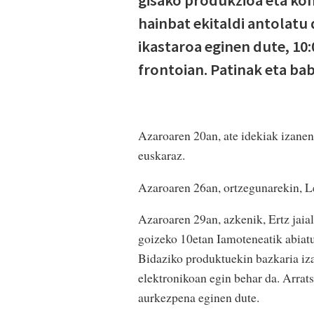
hainbat ekitaldi antolatu
ikastaroa eginen dute, 10:
frontoian. Patinak eta b
Azaroaren 20an, ate idekiak izanen
euskaraz.
Azaroaren 26an, ortzegunarekin, Le
Azaroaren 29an, azkenik, Ertz jaia
goizeko 10etan Iamoteneatik abiatu
Bidaziko produktuekin bazkaria iz
elektronikoan egin behar da. Arrat
aurkezpena eginen dute.