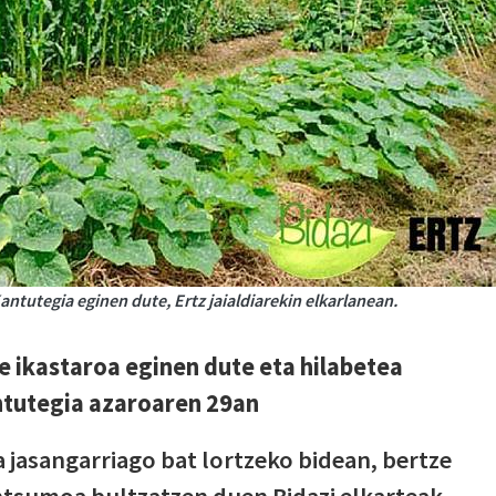
tutegia eginen dute, Ertz jaialdiarekin elkarlanean.
e ikastaroa eginen dute eta hilabetea
ntutegia azaroaren 29an
a jasangarriago bat lortzeko bidean, bertze
ntsumoa bultzatzen duen Bidazi elkarteak