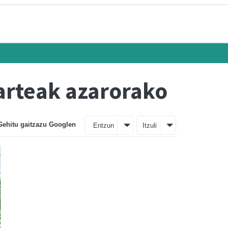
karteak azarorako
Gehitu gaitzazu Googlen
Entzun
Itzuli