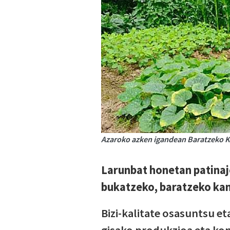
Azaroko azken igandean Baratzeko Kan
Larunbat honetan patinaj
bukatzeko, baratzeko ka
Bizi-kalitate osasuntsu et
gisako produkzioa eta ko