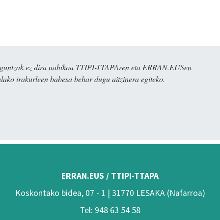
ulaguntzak ez dira nahikoa TTIPI-TTAPAren eta ERRAN.EUSen
alako irakurleen babesa behar dugu aitzinera egiteko.
ERRAN.EUS / TTIPI-TTAPA
Koskontako bidea, 07 - 1 | 31770 LESAKA (Nafarroa)
Tel: 948 63 54 58