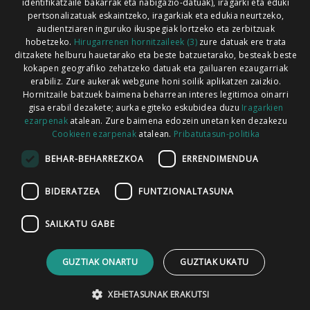
identifikatzaile bakarrak eta nabigazio-datuak), iragarki eta eduki
pertsonalizatuak eskaintzeko, iragarkiak eta edukia neurtzeko,
audientziaren inguruko ikuspegiak lortzeko eta zerbitzuak
hobetzeko.
Hirugarrenen hornitzaileek (3)
zure datuak ere trata
ditzakete helburu hauetarako eta beste batzuetarako, besteak beste
Codesyntaxek garatua
kokapen geografiko zehatzeko datuak eta gailuaren ezaugarriak
erabiliz. Zure aukerak webgune honi soilik aplikatzen zaizkio.
Hornitzaile batzuek baimena beharrean interes legitimoa oinarri
gisa erabil dezakete; aurka egiteko eskubidea duzu
Iragarkien
ezarpenak
atalean. Zure baimena edozein unetan ken dezakezu
Cookieen ezarpenak
atalean.
Pribatutasun-politika
HONI BURUZ
LEGE OHARRA
PUBLIZITATEA
BEHAR-BEHARREZKOA
ERRENDIMENDUA
ARAUAK
HARREMANETARAKO
RSS
BIDERATZEA
FUNTZIONALTASUNA
SAILKATU GABE
GUZTIAK ONARTU
GUZTIAK UKATU
XEHETASUNAK ERAKUTSI