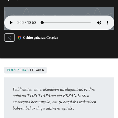
Gehitu gaitzazu Googlen
BORTZIRIAK
LESAKA
Publizitatea eta erakundeen dirulaguntzak ez dira
nahikoa TTIPI-TTAPAren eta ERRAN.EUSen
etorkizuna bermatzeko, eta zu bezalako irakurleen
babesa behar dugu aitzinera egiteko.