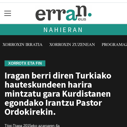
NAHIERAN
XORROXIN IRRATIA
XORROXIN ZUZENEAN
PROGRAMA
XORROTX ETA FIN
Iragan berri diren Turkiako
hauteskundeen harira
mintzatu gara Kurdistanen
egondako Irantzu Pastor
Ordokirekin.
Ttipi-Ttapa
2015eko azaroaren 4a