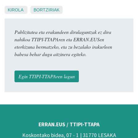
KIROLA
BORTZIRIAK
Publizitatea eta erakundeen dirulaguntzak ez dira
nahikoa TTIPI-TTAPAren eta ERRAN.EUSen
etorkizuna bermatzeko, eta zu bezalako irakurleen
babesa behar dugu aitzinera egiteko.
Egin TTIPI-TTAPAren lagun
ERRAN.EUS / TTIPI-TTAPA
Koskontako bidea, 07 - 1 | 31770 LESAKA