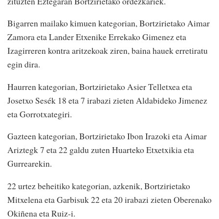
zituzten Eztegaran Bortzirietako ordezkariek.
Bigarren mailako kimuen kategorian, Bortzirietako Aimar
Zamora eta Lander Etxenike Errekako Gimenez eta
Izagirreren kontra aritzekoak ziren, baina hauek erretiratu
egin dira.
Haurren kategorian, Bortzirietako Asier Telletxea eta
Josetxo Sesék 18 eta 7 irabazi zieten Aldabideko Jimenez
eta Gorrotxategiri.
Gazteen kategorian, Bortzirietako Ibon Irazoki eta Aimar
Ariztegk 7 eta 22 galdu zuten Huarteko Etxetxikia eta
Gurrearekin.
22 urtez beheitiko kategorian, azkenik, Bortzirietako
Mitxelena eta Garbisuk 22 eta 20 irabazi zieten Oberenako
Okiñena eta Ruiz-i.