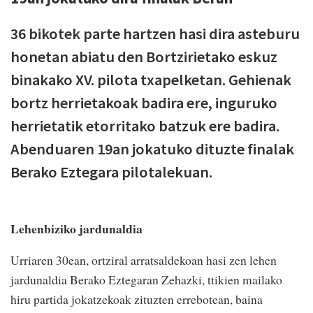
36 bikotek parte hartzen hasi dira asteburu
honetan abiatu den Bortzirietako eskuz
binakako XV. pilota txapelketan. Gehienak
bortz herrietakoak badira ere, inguruko
herrietatik etorritako batzuk ere badira.
Abenduaren 19an jokatuko dituzte finalak
Berako Eztegara pilotalekuan.
Lehenbiziko jardunaldia
Urriaren 30ean, ortziral arratsaldekoan hasi zen lehen
jardunaldia Berako Eztegaran Zehazki, ttikien mailako
hiru partida jokatzekoak zituzten errebotean, baina