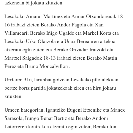
azkenean bi jokatu zituzten.
Lesakako Amaiur Martinez eta Aimar Otxandorenak 18-
16 irabazi zieten Berako Ander Pagola eta Xan
Villameari; Berako Iñigo Ugalde eta Markel Korta eta
Lesakako Urko Olaizola eta Unax Bereauren artekoa
atzeratu egin zuten eta Berako Ortzadar Iratzoki eta
Martxel Salgadok 18-13 irabazi zieten Berako Mattin
Perez eta Bruno Moncalvillori.
Urriaren 31n, larunbat goizean Lesakako pilotalekuan
bertze bortz partida jokatzekoak ziren eta hiru jokatu
zituzten
Umeen kategorian, Igantziko Eugeni Etxenike eta Manex
Sarasola, Irungo Beñat Bertiz eta Berako Andoni
Latorreren kontrakoa atzeratu egin zuten; Berako Ion