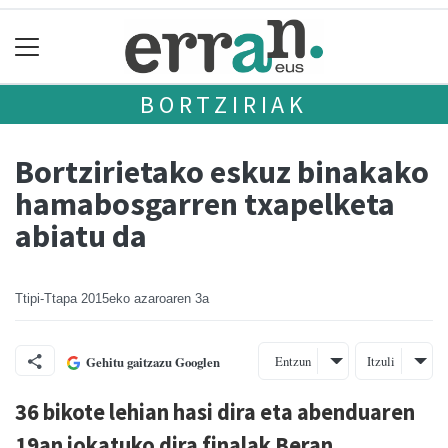
BORTZIRIAK
Bortzirietako eskuz binakako
hamabosgarren txapelketa
abiatu da
Ttipi-Ttapa
2015eko azaroaren 3a
Entzun
Itzuli
Gehitu gaitzazu Googlen
36 bikote lehian hasi dira eta abenduaren
19an jokatuko dira finalak Beran