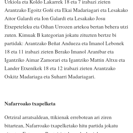
Urkiola eta Koldo Lakarrek 18 eta 7 irabazi zieten
Arantzako Egoitz Goñi eta Ekai Madariagari eta Lesakako
Aitor Galardi eta Ion Galardi eta Lesakako Josu
Etxepeteleku eta Oihan Urrozen artekoa bertan behera utzi
zuten. Kimuak B kategorian jokatu zituzten bertze bi
partidak: Arantzako Beñat Andueza eta Imanol Lebonek
18 eta 11 irabazi zieten Berako Imanol Aranibar eta
Igantziko Aimar Zamorari eta Igantziko Mattin Altxu eta
Lander Etxenikek 18 eta 12 irabazi zieten Arantzako
Oskitz Madariaga eta Suharri Madariagari.
Nafarroako txapelketa
Ortziral arratsaldean, ttikienak errebotean ari ziren
bitartean, Nafarroako txapelketako hitu partida jokatu