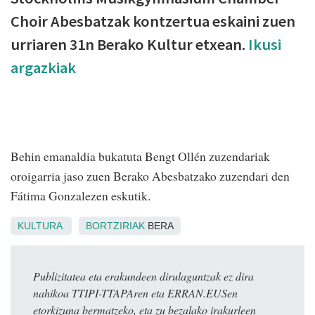
Choir Abesbatzak kontzertua eskaini zuen
urriaren 31n Berako Kultur etxean.
Ikusi
argazkiak
Behin emanaldia bukatuta Bengt Ollén zuzendariak
oroigarria jaso zuen Berako Abesbatzako zuzendari den
Fátima Gonzalezen eskutik.
KULTURA
BORTZIRIAK
BERA
Publizitatea eta erakundeen dirulaguntzak ez dira
nahikoa TTIPI-TTAPAren eta ERRAN.EUSen
etorkizuna bermatzeko, eta zu bezalako irakurleen