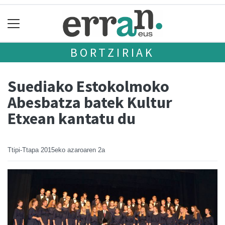
BORTZIRIAK
Suediako Estokolmoko
Abesbatza batek Kultur
Etxean kantatu du
Ttipi-Ttapa
2015eko azaroaren 2a