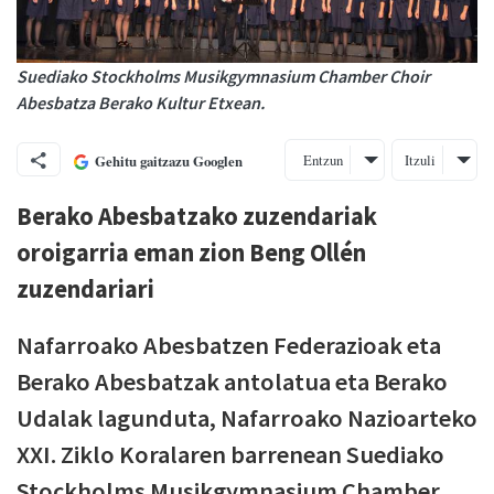
Suediako Stockholms Musikgymnasium Chamber Choir
Abesbatza Berako Kultur Etxean.
Entzun
Itzuli
Gehitu gaitzazu Googlen
Berako Abesbatzako zuzendariak
oroigarria eman zion Beng Ollén
zuzendariari
Nafarroako Abesbatzen Federazioak eta
Berako Abesbatzak antolatua eta Berako
Udalak lagunduta, Nafarroako Nazioarteko
XXI. Ziklo Koralaren barrenean Suediako
Stockholms Musikgymnasium Chamber