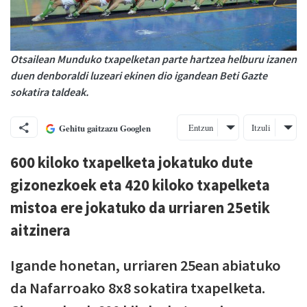
Otsailean Munduko txapelketan parte hartzea helburu izanen
duen denboraldi luzeari ekinen dio igandean Beti Gazte
sokatira taldeak.
Entzun
Itzuli
Gehitu gaitzazu Googlen
600 kiloko txapelketa jokatuko dute
gizonezkoek eta 420 kiloko txapelketa
mistoa ere jokatuko da urriaren 25etik
aitzinera
Igande honetan, urriaren 25ean abiatuko
da Nafarroako 8x8 sokatira txapelketa.