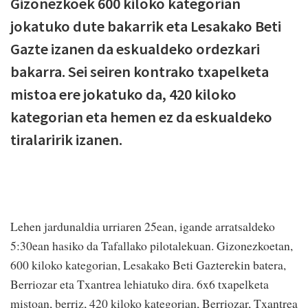
Gizonezkoek 600 kiloko kategorian
jokatuko dute bakarrik eta Lesakako Beti
Gazte izanen da eskualdeko ordezkari
bakarra. Sei seiren kontrako txapelketa
mistoa ere jokatuko da, 420 kiloko
kategorian eta hemen ez da eskualdeko
tiralaririk izanen.
Lehen jardunaldia urriaren 25ean, igande arratsaldeko
5:30ean hasiko da Tafallako pilotalekuan. Gizonezkoetan,
600 kiloko kategorian, Lesakako Beti Gazterekin batera,
Berriozar eta Txantrea lehiatuko dira. 6x6 txapelketa
mistoan, berriz, 420 kiloko kategorian, Berriozar, Txantrea