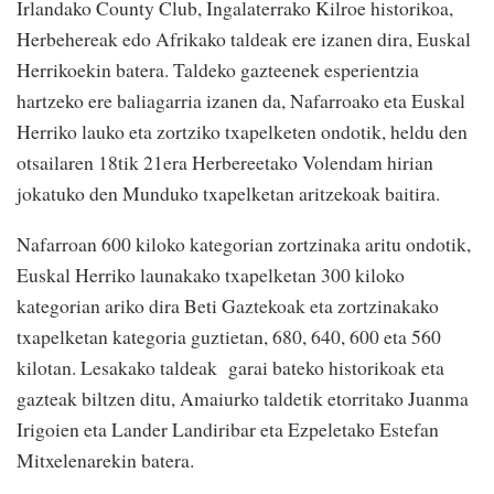
Irlandako County Club, Ingalaterrako Kilroe historikoa,
Herbehereak edo Afrikako taldeak ere izanen dira, Euskal
Herrikoekin batera. Taldeko gazteenek esperientzia
hartzeko ere baliagarria izanen da, Nafarroako eta Euskal
Herriko lauko eta zortziko txapelketen ondotik, heldu den
otsailaren 18tik 21era Herbereetako Volendam hirian
jokatuko den Munduko txapelketan aritzekoak baitira.
Nafarroan 600 kiloko kategorian zortzinaka aritu ondotik,
Euskal Herriko launakako txapelketan 300 kiloko
kategorian ariko dira Beti Gaztekoak eta zortzinakako
txapelketan kategoria guztietan, 680, 640, 600 eta 560
kilotan. Lesakako taldeak garai bateko historikoak eta
gazteak biltzen ditu, Amaiurko taldetik etorritako Juanma
Irigoien eta Lander Landiribar eta Ezpeletako Estefan
Mitxelenarekin batera.