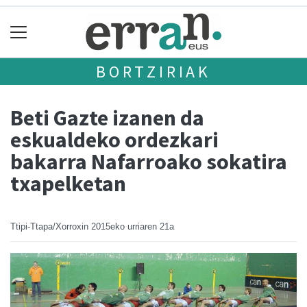
BORTZIRIAK
Beti Gazte izanen da
eskualdeko ordezkari
bakarra Nafarroako sokatira
txapelketan
Ttipi-Ttapa/Xorroxin
2015eko urriaren 21a