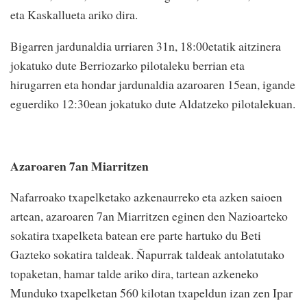
eta Kaskallueta ariko dira.
Bigarren jardunaldia urriaren 31n, 18:00etatik aitzinera
jokatuko dute Berriozarko pilotaleku berrian eta
hirugarren eta hondar jardunaldia azaroaren 15ean, igande
eguerdiko 12:30ean jokatuko dute Aldatzeko pilotalekuan.
Azaroaren 7an Miarritzen
Nafarroako txapelketako azkenaurreko eta azken saioen
artean, azaroaren 7an Miarritzen eginen den Nazioarteko
sokatira txapelketa batean ere parte hartuko du Beti
Gazteko sokatira taldeak. Ñapurrak taldeak antolatutako
topaketan, hamar talde ariko dira, tartean azkeneko
Munduko txapelketan 560 kilotan txapeldun izan zen Ipar