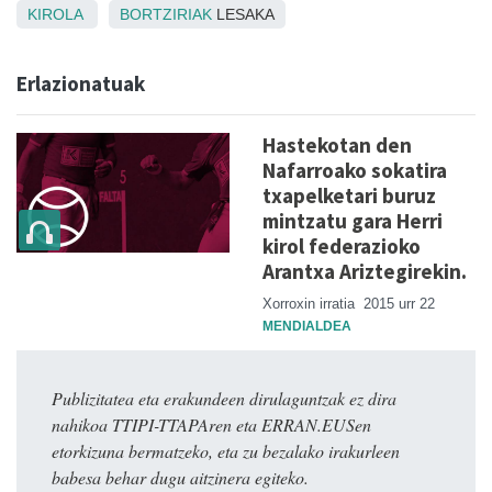
KIROLA
BORTZIRIAK
LESAKA
Erlazionatuak
Hastekotan den
Nafarroako sokatira
txapelketari buruz
mintzatu gara Herri
kirol federazioko
Arantxa Ariztegirekin.
Xorroxin irratia
2015 urr 22
MENDIALDEA
Publizitatea eta erakundeen dirulaguntzak ez dira
nahikoa TTIPI-TTAPAren eta ERRAN.EUSen
etorkizuna bermatzeko, eta zu bezalako irakurleen
babesa behar dugu aitzinera egiteko.