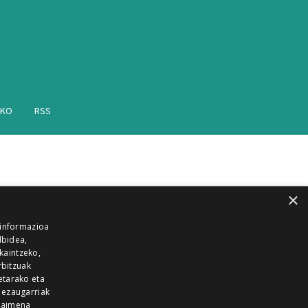
AKO
RSS
×
 informazioa
lbidea,
skaintzeko,
rbitzuak
etarako eta
 ezaugarriak
 baimena