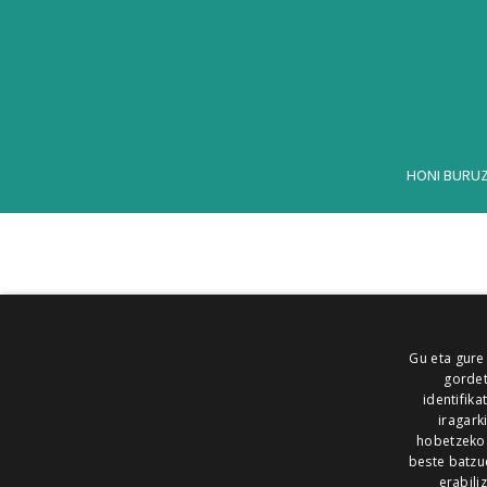
HONI BURU
Gu eta gure
gordet
identifika
iragark
hobetzeko
beste batzu
erabili