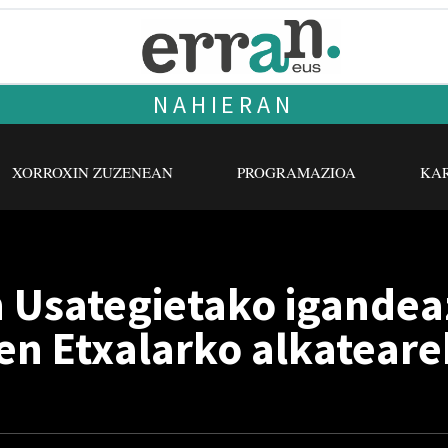
NAHIERAN
XORROXIN ZUZENEAN
PROGRAMAZIOA
KAR
n Usategietako igandea
ien Etxalarko alkateare