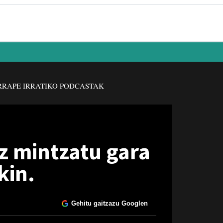
RAPE IRRATIKO PODCASTAK
z mintzatu gara
kin.
Gehitu gaitzazu Googlen