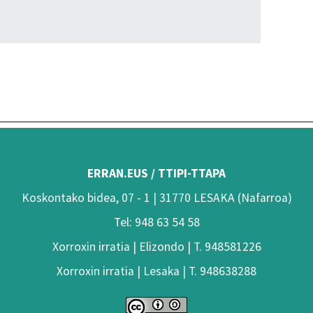
ERRAN.EUS / TTIPI-TTAPA
Koskontako bidea, 07 - 1 | 31770 LESAKA (Nafarroa)
Tel: 948 63 54 58
Xorroxin irratia | Elizondo | T. 948581226
Xorroxin irratia | Lesaka | T. 948638288