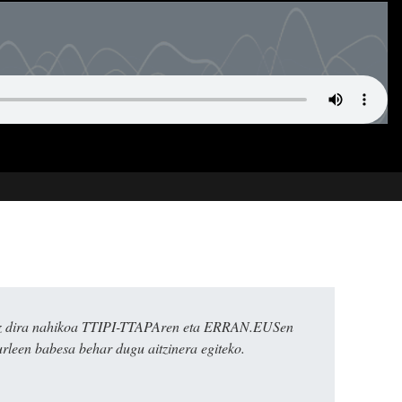
k ez dira nahikoa TTIPI-TTAPAren eta ERRAN.EUSen
urleen babesa behar dugu aitzinera egiteko.