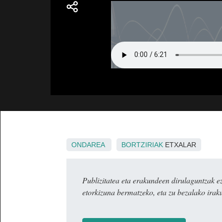
ONDAREA
BORTZIRIAK
ETXALAR
Publizitatea eta erakundeen dirulaguntza
etorkizuna bermatzeko, eta zu bezalako irak