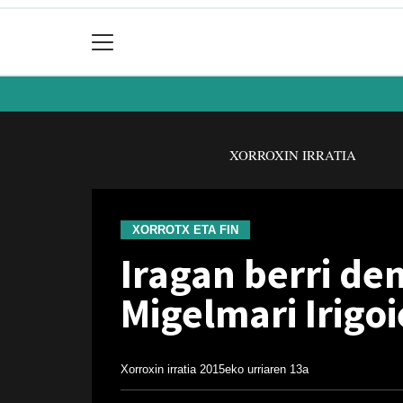
XORROXIN IRRATIA
XORROTX ETA FIN
Iragan berri de
Migelmari Irigo
Xorroxin irratia
2015eko urriaren 13a