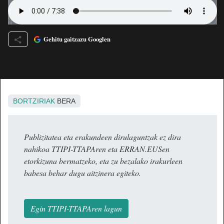
Gehitu gaitzazu Googlen
BORTZIRIAK
BERA
Publizitatea eta erakundeen dirulaguntzak ez dira
nahikoa TTIPI-TTAPAren eta ERRAN.EUSen
etorkizuna bermatzeko, eta zu bezalako irakurleen
babesa behar dugu aitzinera egiteko.
Egin TTIPI-TTAPAren lagun