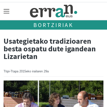
BORTZIRIAK
Usategietako tradizioaren
besta ospatu dute igandean
Lizarietan
Ttipi-Ttapa
2015eko irailaren 29a