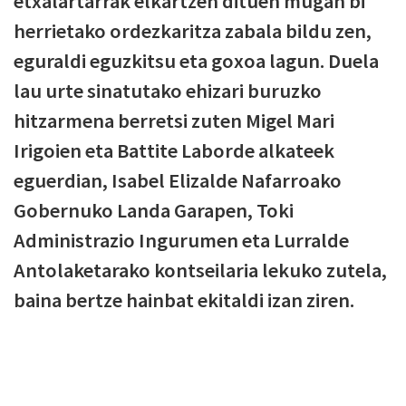
etxalartarrak elkartzen dituen mugan bi
herrietako ordezkaritza zabala bildu zen,
eguraldi eguzkitsu eta goxoa lagun. Duela
lau urte sinatutako ehizari buruzko
hitzarmena berretsi zuten Migel Mari
Irigoien eta Battite Laborde alkateek
eguerdian, Isabel Elizalde Nafarroako
Gobernuko Landa Garapen, Toki
Administrazio Ingurumen eta Lurralde
Antolaketarako kontseilaria lekuko zutela,
baina bertze hainbat ekitaldi izan ziren.