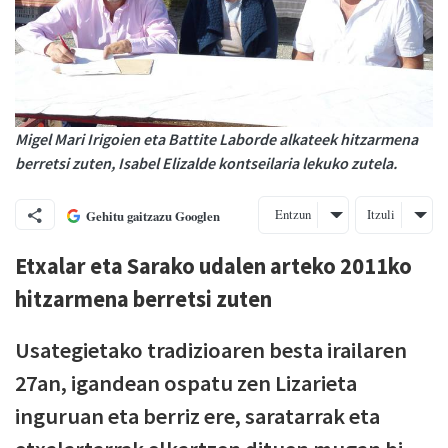
Migel Mari Irigoien eta Battite Laborde alkateek hitzarmena
berretsi zuten, Isabel Elizalde kontseilaria lekuko zutela.
Entzun
Itzuli
Gehitu gaitzazu Googlen
Etxalar eta Sarako udalen arteko 2011ko
hitzarmena berretsi zuten
Usategietako tradizioaren besta irailaren
27an, igandean ospatu zen Lizarieta
inguruan eta berriz ere, saratarrak eta