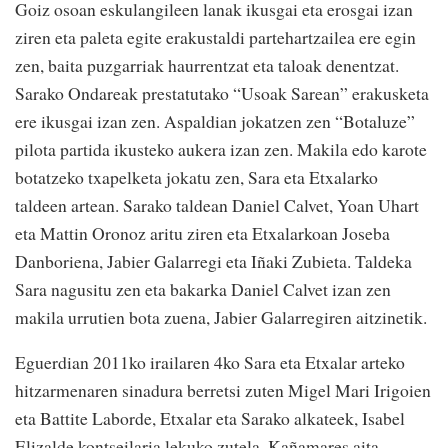
Goiz osoan eskulangileen lanak ikusgai eta erosgai izan
ziren eta paleta egite erakustaldi partehartzailea ere egin
zen, baita puzgarriak haurrentzat eta taloak denentzat.
Sarako Ondareak prestatutako “Usoak Sarean” erakusketa
ere ikusgai izan zen. Aspaldian jokatzen zen “Botaluze”
pilota partida ikusteko aukera izan zen. Makila edo karote
botatzeko txapelketa jokatu zen, Sara eta Etxalarko
taldeen artean. Sarako taldean Daniel Calvet, Yoan Uhart
eta Mattin Oronoz aritu ziren eta Etxalarkoan Joseba
Danboriena, Jabier Galarregi eta Iñaki Zubieta. Taldeka
Sara nagusitu zen eta bakarka Daniel Calvet izan zen
makila urrutien bota zuena, Jabier Galarregiren aitzinetik.
Eguerdian 2011ko irailaren 4ko Sara eta Etxalar arteko
hitzarmenaren sinadura berretsi zuten Migel Mari Irigoien
eta Battite Laborde, Etxalar eta Sarako alkateek, Isabel
Elizalde kontseilaria lekuko zutela. Kañamares aita-