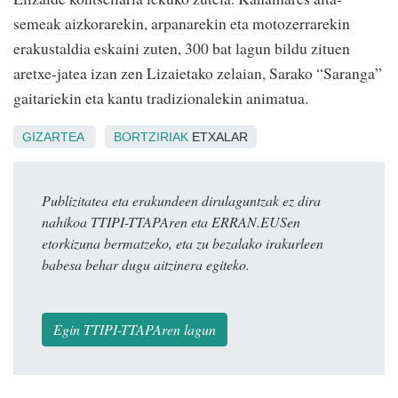
semeak aizkorarekin, arpanarekin eta motozerrarekin
erakustaldia eskaini zuten, 300 bat lagun bildu zituen
aretxe-jatea izan zen Lizaietako zelaian, Sarako “Saranga”
gaitariekin eta kantu tradizionalekin animatua.
GIZARTEA
BORTZIRIAK
ETXALAR
Publizitatea eta erakundeen dirulaguntzak ez dira
nahikoa TTIPI-TTAPAren eta ERRAN.EUSen
etorkizuna bermatzeko, eta zu bezalako irakurleen
babesa behar dugu aitzinera egiteko.
Egin TTIPI-TTAPAren lagun