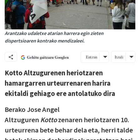
Arantzako udaletxe atarian harrera egin zieten
dispertsioaren kontrako mendizaleei.
Entzun
Itzuli
Gehitu gaitzazu Googlen
Kotto Altzugurenen heriotzaren
hamargarren urteurrenaren harira
ekitaldi gehiago ere antolatuko dira
Berako Jose Angel
Altzuguren
Kotto
zenaren heriotzaren 10.
urteurrena bete behar dela eta, herri talde