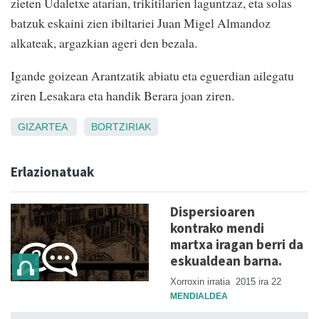
zieten Udaletxe atarian, trikitilarien laguntzaz, eta solas
batzuk eskaini zien ibiltariei Juan Migel Almandoz
alkateak, argazkian ageri den bezala.
Igande goizean Arantzatik abiatu eta eguerdian ailegatu
ziren Lesakara eta handik Berara joan ziren.
GIZARTEA
BORTZIRIAK
Erlazionatuak
Dispersioaren
kontrako mendi
martxa iragan berri da
eskualdean barna.
Xorroxin irratia
2015 ira 22
MENDIALDEA