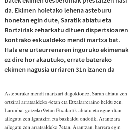
batek ekimen desberdinak prestatzen hasi
da. Ekimen hoietako lehena asteburu
honetan egin dute, Saratik abiatu eta
Bortziriak zeharkatu dituen dispertsioaren
kontrako eskualdeko mendi martxa bat.
Hala ere urteurrenaren inguruko ekimenak
ez dire hor akautuko, errate baterako
ekimen nagusia urriaren 31n izanen da
Asteburuko mendi martxari dagokionez, Saran abiatu zen
ortziral arratsaldeko 4etan eta Etxalarreraino heldu zen.
Larunbat goizeko 9etan Etxalartik abiatu eta eguerdian
ailegatu zen Igantzira eta bazkaldu ondotik, Arantzara
ailegatu zen arratsaldeko 7etan. Arantzan, harrera egin