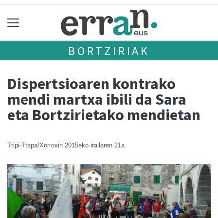
BORTZIRIAK
Dispertsioaren kontrako
mendi martxa ibili da Sara
eta Bortzirietako mendietan
Ttipi-Ttapa/Xorroxin
2015eko irailaren 21a