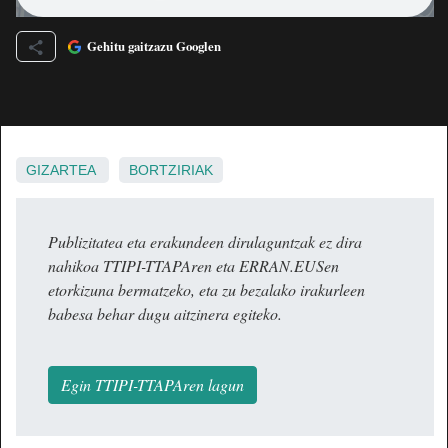
Gehitu gaitzazu Googlen
GIZARTEA
BORTZIRIAK
Publizitatea eta erakundeen dirulaguntzak ez dira
nahikoa TTIPI-TTAPAren eta ERRAN.EUSen
etorkizuna bermatzeko, eta zu bezalako irakurleen
babesa behar dugu aitzinera egiteko.
Egin TTIPI-TTAPAren lagun