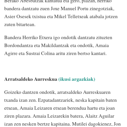
Berako Abesbatzak kantatua eta gero, plazan, herriko
bandera dantzatu zuen Joxe Manuel Portu zinegotziak,
Asier Osesek txistua eta Mikel Telletxeak atabala jotzen
zuten bitartean.
Bandera Herriko Etxera igo ondotik dantzatu zituzten
Bordondantza eta Makildantzak eta ondotik, Amaia
Agirre eta Sustrai Colina aritu ziren bertso kantari.
Arratsaldeko Aurreskua
(ikusi argazkiak)
Goizeko dantzen ondotik, arratsaldeko Aurreskuaren
txanda izan zen. Ezpatadantzariek, neska kapitain baten
etxean, Amaia Leizaren etxean berendua hartu eta joan
ziren plazara. Amaia Leizarekin batera, Alaitz Aguilar
izan zen nesken bertze kapitaina. Mutilei dagokienez, Jon