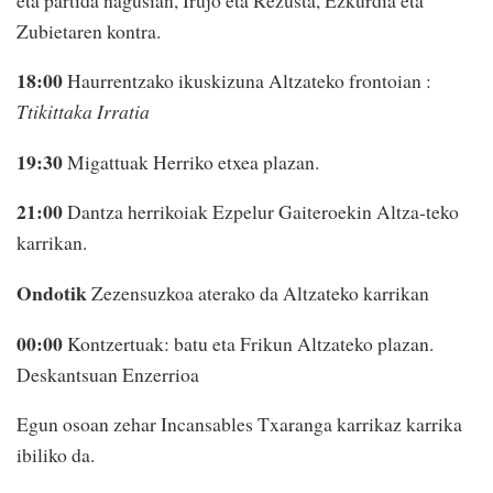
Zubietaren kontra.
18:00
Haurrentzako ikuskizuna Altzateko frontoian :
Ttikittaka Irratia
19:30
Migattuak Herriko etxea plazan.
21:00
Dantza herrikoiak Ezpelur Gaiteroekin Altza-teko
karrikan.
Ondotik
Zezensuzkoa aterako da Altzateko karrikan
00:00
Kontzertuak: batu eta Frikun Altzateko plazan.
Deskantsuan Enzerrioa
Egun osoan zehar Incansables Txaranga karrikaz karrika
ibiliko da.