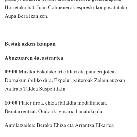
Horietako bat, Juan Colmenerok espreski konposatutako
Aupa Bera izan zen.
Bestak azken txanpan
Abuztuaren 4a, asteartea
09:00
Musika Eskolako trikitilari eta panderojoleak
Dornakun ibiliko dira, Ezpelur gaiteroak Zalain auzoan
eta Irats Taldea Suspelttikin.
10:00
Plater tiroa, ehiza ibilaldia modalitatean.
Beratarrentzat. Ondotik, gosaria banatuko da.
Antolatzailea: Berako Ehiza eta Arrantza Elkartea