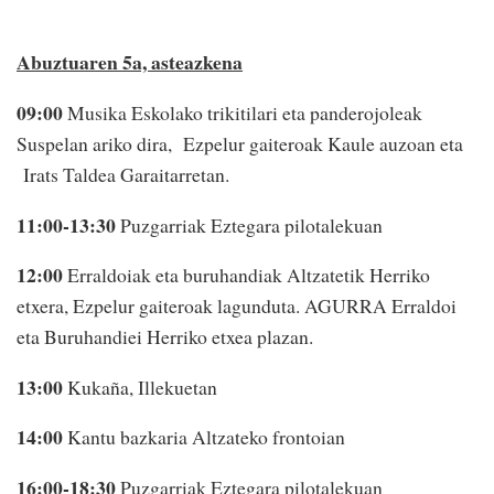
Abuztuaren 5a, asteazkena
09:00
Musika Eskolako trikitilari eta panderojoleak
Suspelan ariko dira, Ezpelur gaiteroak Kaule auzoan eta
Irats Taldea Garaitarretan.
11:00-13:30
Puzgarriak Eztegara pilotalekuan
12:00
Erraldoiak eta buruhandiak Altzatetik Herriko
etxera, Ezpelur gaiteroak lagunduta. AGURRA Erraldoi
eta Buruhandiei Herriko etxea plazan.
13:00
Kukaña, Illekuetan
14:00
Kantu bazkaria Altzateko frontoian
16:00-18:30
Puzgarriak Eztegara pilotalekuan