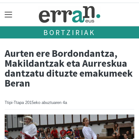
BORTZIRIAK
Aurten ere Bordondantza,
Makildantzak eta Aurreskua
dantzatu dituzte emakumeek
Beran
Ttipi-Ttapa
2015eko abuztuaren 4a