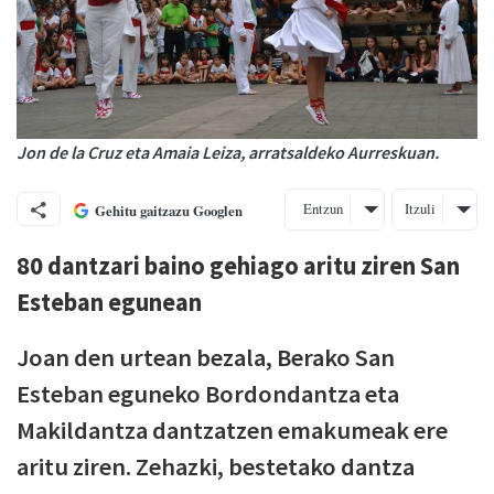
Jon de la Cruz eta Amaia Leiza, arratsaldeko Aurreskuan.
Entzun
Itzuli
Gehitu gaitzazu Googlen
80 dantzari baino gehiago aritu ziren San
Esteban egunean
Joan den urtean bezala, Berako San
Esteban eguneko Bordondantza eta
Makildantza dantzatzen emakumeak ere
aritu ziren. Zehazki, bestetako dantza