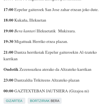
17:00
Ezpelur gaiteroek San Jose zahar etxean joko dute.
18:00
Kukaña, Illekuetan
19:00
Bera kantari
Illekuetatik Mukixura.
19:30
Migattuak Herriko etxea plazan.
21:00
Dantza herrikoiak Ezpelur gaiteroekin Al-tzateko
karrikan
Ondotik
Zezensuzkoa aterako da Altzateko karrikan
23:00
Dantzaldia Trikiteens Altzateko plazan
00:00
GAZTEXTEBAN JAUTSIERA (Gizajoa ni)
GIZARTEA
BORTZIRIAK
BERA