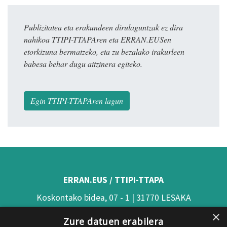
Publizitatea eta erakundeen dirulaguntzak ez dira
nahikoa TTIPI-TTAPAren eta ERRAN.EUSen
etorkizuna bermatzeko, eta zu bezalako irakurleen
babesa behar dugu aitzinera egiteko.
Egin TTIPI-TTAPAren lagun
ERRAN.EUS / TTIPI-TTAPA
Koskontako bidea, 07 - 1 | 31770 LESAKA
×
(Nafarroa)
Zure datuen erabilera