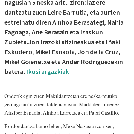
nagusian 5 neska aritu ziren: iaz ere
dantzatu zuen Leire Barrutia, eta aurten
estreinatu diren Ainhoa Berasategi, Nahia
Fagoaga, Ane Berasain eta Izaskun
Zubieta.Jon Irazoki aitzineskua eta Iñaki
Eskudero, Mikel Esnaola, Jon de la Cruz,
Mikel Goienetxe eta Ander Rodriguezekin
batera.
Ikusi argazkiak
Ondotik egin ziren Makildantzetan ere neska-mutiko
gehiago aritu ziren, talde nagusian Maddalen Jimenez,
Aitziber Esnaola, Ainhoa Larretxea eta Patxi Castillo.
Bordondantza baino lehen, Meza Nagusia izan zen,