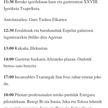
11:30
Berako igerilekuan haur eta gazteentzat XXVIII.
Igeriketa Txapelketa.
Antolatzailea: Gure Txokoa Elkartea
12:30
Erraldoiak eta buruhandiak Ezpelur gaiteroen
laguntzarekin ibiliko dira Agerran
13:00
Kukaña, Illekuetan
14:00
Gaztetxe bazkaria Altzateko plazan. Ondotik
bertso-saio berezia
17:00
Incansables Txarangak San Jose zahar etxean joko
du.
18:00
Pilotari profesionalen arteko partidak Eztegara
pilotalekuan. Retegi Bi eta Irusta, Jaka eta Tolosa lehenik
eta partida nagusian, Irujo eta Rezusta, Ezkurdia eta