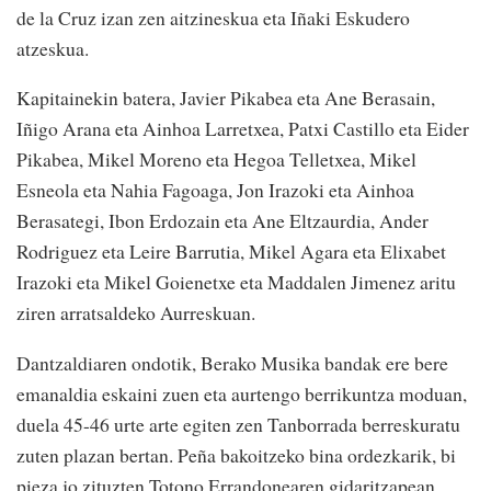
de la Cruz izan zen aitzineskua eta Iñaki Eskudero
atzeskua.
Kapitainekin batera, Javier Pikabea eta Ane Berasain,
Iñigo Arana eta Ainhoa Larretxea, Patxi Castillo eta Eider
Pikabea, Mikel Moreno eta Hegoa Telletxea, Mikel
Esneola eta Nahia Fagoaga, Jon Irazoki eta Ainhoa
Berasategi, Ibon Erdozain eta Ane Eltzaurdia, Ander
Rodriguez eta Leire Barrutia, Mikel Agara eta Elixabet
Irazoki eta Mikel Goienetxe eta Maddalen Jimenez aritu
ziren arratsaldeko Aurreskuan.
Dantzaldiaren ondotik, Berako Musika bandak ere bere
emanaldia eskaini zuen eta aurtengo berrikuntza moduan,
duela 45-46 urte arte egiten zen Tanborrada berreskuratu
zuten plazan bertan. Peña bakoitzeko bina ordezkarik, bi
pieza jo zituzten Totono Errandonearen gidaritzapean.