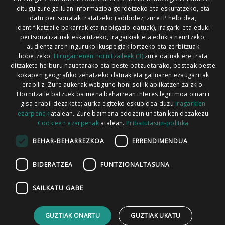
ditugu zure gailuan informazioa gordetzeko eta eskuratzeko, eta
Xorroxin irratia | Lesaka | T. 948638288
datu pertsonalak tratatzeko (adibidez, zure IP helbidea,
identifikatzaile bakarrak eta nabigazio-datuak), iragarki eta eduki
pertsonalizatuak eskaintzeko, iragarkiak eta edukia neurtzeko,
audientziaren inguruko ikuspegiak lortzeko eta zerbitzuak
hobetzeko.
Hirugarrenen hornitzaileek (3)
zure datuak ere trata
ditzakete helburu hauetarako eta beste batzuetarako, besteak beste
Codesyntaxek garatua
kokapen geografiko zehatzeko datuak eta gailuaren ezaugarriak
erabiliz. Zure aukerak webgune honi soilik aplikatzen zaizkio.
Hornitzaile batzuek baimena beharrean interes legitimoa oinarri
gisa erabil dezakete; aurka egiteko eskubidea duzu
Iragarkien
ezarpenak
atalean. Zure baimena edozein unetan ken dezakezu
Cookieen ezarpenak
atalean.
Pribatutasun-politika
HONI BURUZ
LEGE OHARRA
PUBLIZITATEA
BEHAR-BEHARREZKOA
ERRENDIMENDUA
ARAUAK
HARREMANETARAKO
RSS
BIDERATZEA
FUNTZIONALTASUNA
SAILKATU GABE
GUZTIAK ONARTU
GUZTIAK UKATU