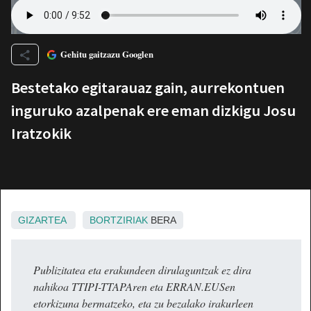
Gehitu gaitzazu Googlen
Bestetako egitarauaz gain, aurrekontuen
inguruko azalpenak ere eman dizkigu Josu
Iratzokik
GIZARTEA
BORTZIRIAK
BERA
Publizitatea eta erakundeen dirulaguntzak ez dira
nahikoa TTIPI-TTAPAren eta ERRAN.EUSen
etorkizuna bermatzeko, eta zu bezalako irakurleen