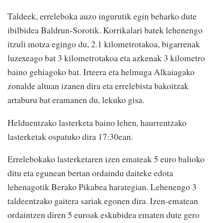
Taldeek, erreleboka auzo ingurutik egin beharko dute
ibilbidea Baldrun-Sorotik. Korrikalari batek lehenengo
itzuli motza egingo du, 2.1 kilometrotakoa, bigarrenak
luzexeago bat 3 kilometrotakoa eta azkenak 3 kilometro
baino gehiagoko bat. Irteera eta helmuga Alkaiagako
zonalde altuan izanen dira eta errelebista bakoitzak
artaburu bat eramanen du, lekuko gisa.
Helduentzako lasterketa baino lehen, haurrentzako
lasterketak ospatuko dira 17:30ean.
Errelebokako lasterketaren izen emateak 5 euro balioko
ditu eta egunean bertan ordaindu daiteke edota
lehenagotik Berako Pikabea harategian. Lehenengo 3
taldeentzako gaitera sariak egonen dira. Izen-ematean
ordaintzen diren 5 euroak eskubidea ematen dute gero