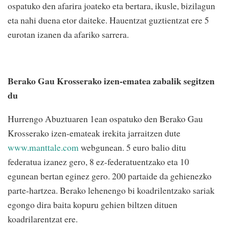
ospatuko den afarira joateko eta bertara, ikusle, bizilagun
eta nahi duena etor daiteke. Hauentzat guztientzat ere 5
eurotan izanen da afariko sarrera.
Berako Gau Krosserako izen-ematea zabalik segitzen
du
Hurrengo Abuztuaren 1ean ospatuko den Berako Gau
Krosserako izen-emateak irekita jarraitzen dute
www.manttale.com
webgunean. 5 euro balio ditu
federatua izanez gero, 8 ez-federatuentzako eta 10
egunean bertan eginez gero. 200 partaide da gehienezko
parte-hartzea. Berako lehenengo bi koadrilentzako sariak
egongo dira baita kopuru gehien biltzen dituen
koadrilarentzat ere.