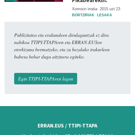
Pikabearekin.
Xorroxin irratia
2015 uzt 23
BORTZIRIAK
LESAKA
Publizitatea eta erakundeen dirulaguntzak ez dira
nahikoa TTIPI-TTAPAren eta ERRAN.EUSen
etorkizuna bermatzeko, eta zu bezalako irakurleen
babesa behar dugu aitzinera egiteko.
Egin TTIPI-TTAPAren lagun
ERRAN.EUS / TTIPI-TTAPA