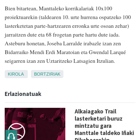
Bien bitartean, Manttaleko korrikalariak 10x100
proiektuarekin (taldearen 10. urte hurrena ospatzeko 100
lasterketetan parte-hartzearen erronka urte osoan zehar)
jarraitzen dute eta 68 frogetan parte hartu dute iada.
Asteburu honetan, Joseba Larralde irabazle izan zen
Bidarraiko Mendi Erdi Maratoian eta Gwendal Larqué
seigarren izan zen Uztaritzeko Latsagien Itzulian.
KIROLA
BORTZIRIAK
Erlazionatuak
Alkaiagako Trail
lasterketari buruz
mintzatu gara
Manttale taldeko Iñaki