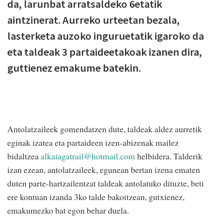
da, larunbat arratsaldeko 6etatik
aintzinerat. Aurreko urteetan bezala,
lasterketa auzoko inguruetatik igaroko da
eta taldeak 3 partaideetakoak izanen dira,
guttienez emakume batekin.
Antolatzaileek gomendatzen dute, taldeak aldez aurretik
eginak izatea eta partaideen izen-abizenak mailez
bidaltzea
alkaiagatrail@hotmail.com
helbidera. Talderik
izan ezean, antolatzaileek, egunean bertan izena ematen
duten parte-hartzailentzat taldeak antolatuko dituzte, beti
ere kontuan izanda 3ko talde bakoitzean, gutxienez,
emakumezko bat egon behar duela.