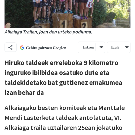
Alkaiaga Trailen, joan den urteko podiuma.
Entzun
Itzuli
Gehitu gaitzazu Googlen
Hiruko taldeek erreleboka 9 kilometro
inguruko ibilbidea osatuko dute eta
taldekidetako bat guttienez emakumea
izan behar da
Alkaiagako besten komiteak eta Manttale
Mendi Lasterketa taldeak antolatuta, VI.
Alkaiaga traila uztailaren 25ean jokatuko