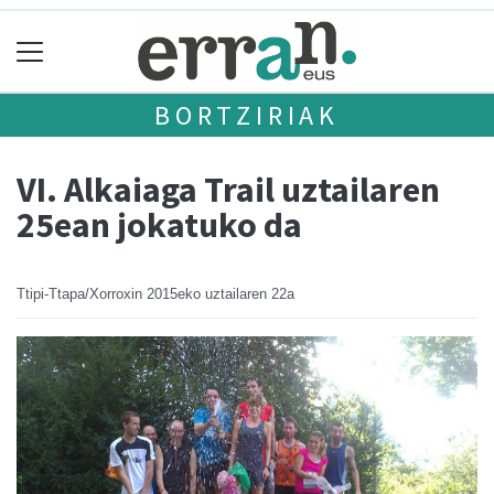
BORTZIRIAK
VI. Alkaiaga Trail uztailaren
25ean jokatuko da
Ttipi-Ttapa/Xorroxin
2015eko uztailaren 22a