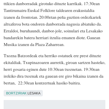
ttikien danborradak girotuko dituzte karrikak. 17:30ean
Tantirumairu Euskal Folklore taldearen erakustaldia
izanen da frontoian. 20:00etan peña guztien ordezkariek
altxaferoa bota ondoren danborrada nagusia abiatuko da.
Erraldoi, buruhaundi, danbor-jole, soinulari eta Lesakako
bandarekin batera herriari itzulia emanen diote. Gauean
Musika izanen da Plaza Zaharrean.
Txozna Batzordeak eta herriko ostatuek ere prest dituzte
ekitaldiak. Txupinazoaren aurretik, giroan sartzen hasteko,
herri gosaria eginen dute 10:30ean txoznetan. 19:30ean
irekiko dira txoznak eta gauean ere giro bikaina izanen da
bertan, 22:30ean kontzertuak hasiko baitira.
BORTZIRIAK
LESAKA