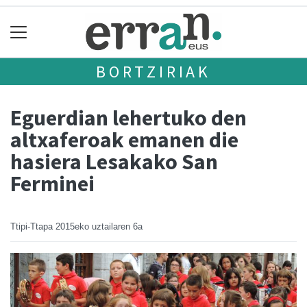
BORTZIRIAK
Eguerdian lehertuko den
altxaferoak emanen die
hasiera Lesakako San
Ferminei
Ttipi-Ttapa
2015eko uztailaren 6a