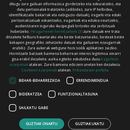
ditugu zure gailuan informazioa gordetzeko eta eskuratzeko, eta
Xorroxin irratia | Lesaka | T. 948638288
datu pertsonalak tratatzeko (adibidez, zure IP helbidea,
identifikatzaile bakarrak eta nabigazio-datuak), iragarki eta eduki
pertsonalizatuak eskaintzeko, iragarkiak eta edukia neurtzeko,
audientziaren inguruko ikuspegiak lortzeko eta zerbitzuak
hobetzeko.
Hirugarrenen hornitzaileek (3)
zure datuak ere trata
ditzakete helburu hauetarako eta beste batzuetarako, besteak beste
Codesyntaxek garatua
kokapen geografiko zehatzeko datuak eta gailuaren ezaugarriak
erabiliz. Zure aukerak webgune honi soilik aplikatzen zaizkio.
Hornitzaile batzuek baimena beharrean interes legitimoa oinarri
gisa erabil dezakete; aurka egiteko eskubidea duzu
Iragarkien
ezarpenak
atalean. Zure baimena edozein unetan ken dezakezu
Cookieen ezarpenak
atalean.
Pribatutasun-politika
HONI BURUZ
LEGE OHARRA
PUBLIZITATEA
BEHAR-BEHARREZKOA
ERRENDIMENDUA
ARAUAK
HARREMANETARAKO
RSS
BIDERATZEA
FUNTZIONALTASUNA
SAILKATU GABE
GUZTIAK ONARTU
GUZTIAK UKATU