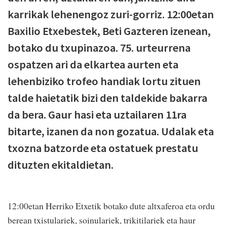
karrikak lehenengoz zuri-gorriz. 12:00etan
Baxilio Etxebestek, Beti Gazteren izenean,
botako du txupinazoa. 75. urteurrena
ospatzen ari da elkartea aurten eta
lehenbiziko trofeo handiak lortu zituen
talde haietatik bizi den taldekide bakarra
da bera. Gaur hasi eta uztailaren 11ra
bitarte, izanen da non gozatua. Udalak eta
txozna batzorde eta ostatuek prestatu
dituzten ekitaldietan.
12:00etan Herriko Etxetik botako dute altxaferoa eta ordu
berean txistulariek, soinulariek, trikitilariek eta haur