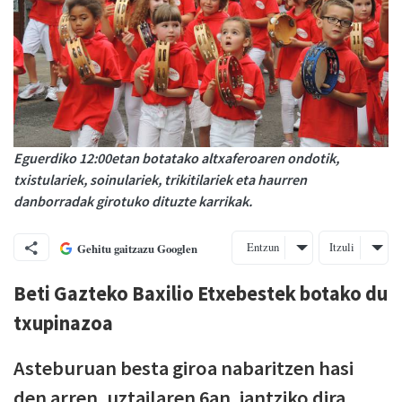
Eguerdiko 12:00etan botatako altxaferoaren ondotik,
txistulariek, soinulariek, trikitilariek eta haurren
danborradak girotuko dituzte karrikak.
Entzun
Itzuli
Gehitu gaitzazu Googlen
Beti Gazteko Baxilio Etxebestek botako du
txupinazoa
Asteburuan besta giroa nabaritzen hasi
den arren, uztailaren 6an, jantziko dira