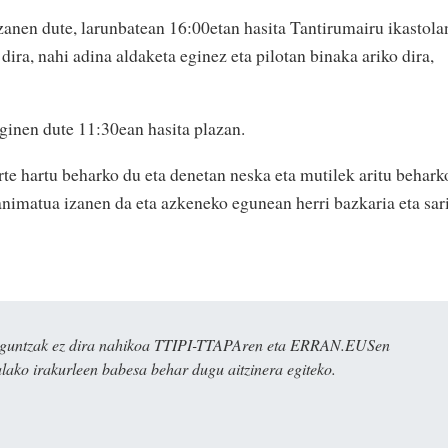
izanen dute, larunbatean 16:00etan hasita Tantirumairu ikastola
dira, nahi adina aldaketa eginez eta pilotan binaka ariko dira,
ginen dute 11:30ean hasita plazan.
rte hartu beharko du eta denetan neska eta mutilek aritu behark
animatua izanen da eta azkeneko egunean herri bazkaria eta sar
ulaguntzak ez dira nahikoa TTIPI-TTAPAren eta ERRAN.EUSen
alako irakurleen babesa behar dugu aitzinera egiteko.