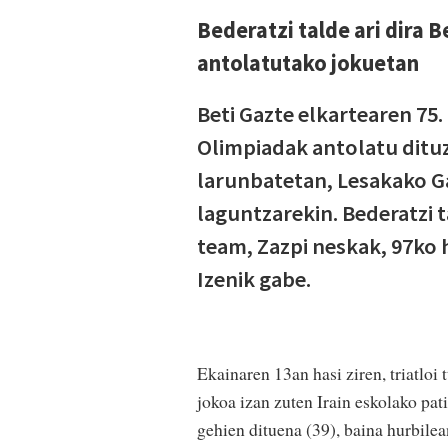
Bederatzi talde ari dira 
antolatutako jokuetan
Beti Gazte elkartearen 75.
Olimpiadak antolatu dituz
larunbatetan, Lesakako Ga
laguntzarekin. Bederatzi 
team, Zazpi neskak, 97ko 
Izenik gabe.
Ekainaren 13an hasi ziren, triatloi 
jokoa izan zuten Irain eskolako pa
gehien dituena (39), baina hurbile