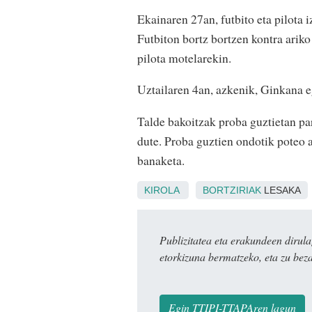
Ekainaren 27an, futbito eta pilota 
Futbiton bortz bortzen kontra ariko 
pilota motelarekin.
Uztailaren 4an, azkenik, Ginkana e
Talde bakoitzak proba guztietan pa
dute. Proba guztien ondotik poteo 
banaketa.
KIROLA
BORTZIRIAK
LESAKA
Publizitatea eta erakundeen dir
etorkizuna bermatzeko, eta zu bez
Egin TTIPI-TTAPAren lagun