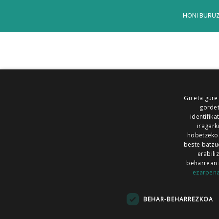
HONI BURU
Gu eta gure
gordet
identifika
iragark
hobetzeko
beste batzu
erabili
beharrean 
ezarpen
AIARALDEA
AIKOR
AIURRI
ALEA
BEGITU
ERRAN
EUSKALERRIA IRRA
BEHAR-BEHARREZKOA
KRONIKA
MAILOPE
NOAUA
O