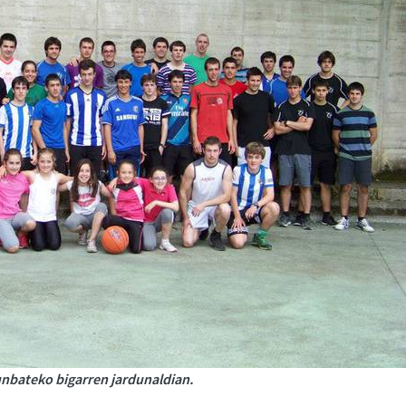
runbateko bigarren jardunaldian.