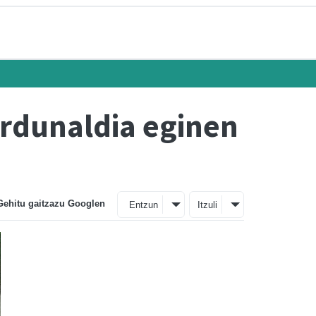
ardunaldia eginen
Gehitu gaitzazu Googlen
Entzun
Itzuli