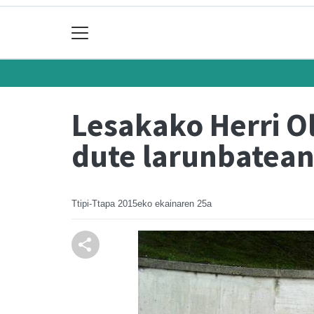
Lesakako Herri O
dute larunbatea
Ttipi-Ttapa
2015eko ekainaren 25a