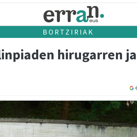
BORTZIRIAK
linpiaden hirugarren j
n