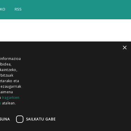
AKO
RSS
×
 informazioa
lbidea,
skaintzeko,
rbitzuak
etarako eta
 ezaugarriak
 baimena
zu
Iragarkien
k
atalean.
EITIA GUKA
AZKOITIA GUKA
BARRENA
GUKA
GUKA TELEBISTA
HIRUKA
SUNA
SAILKATU GABE
Z GUKA
ZUMAIA GUKA
28 KANALA