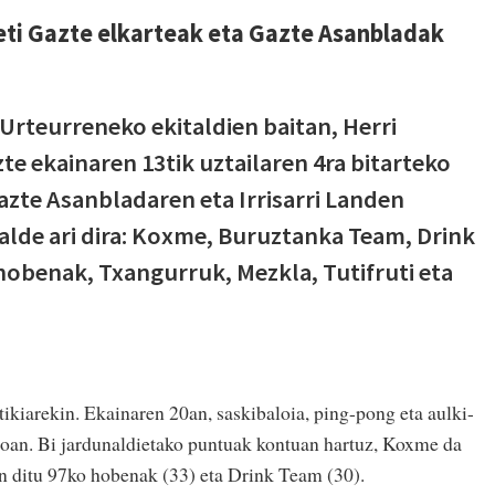
Beti Gazte elkarteak eta Gazte Asanbladak
 Urteurreneko ekitaldien baitan, Herri
te ekainaren 13tik uztailaren 4ra bitarteko
zte Asanbladaren eta Irrisarri Landen
talde ari dira: Koxme, Buruztanka Team, Drink
hobenak, Txangurruk, Mezkla, Tutifruti eta
ttikiarekin. Ekainaren 20an, saskibaloia, ping-pong eta aulki-
tioan. Bi jardunaldietako puntuak kontuan hartuz, Koxme da
an ditu 97ko hobenak (33) eta Drink Team (30).