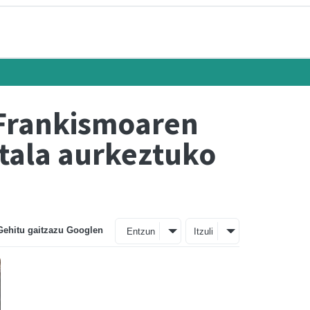
 Frankismoaren
tala aurkeztuko
Gehitu gaitzazu Googlen
Entzun
Itzuli