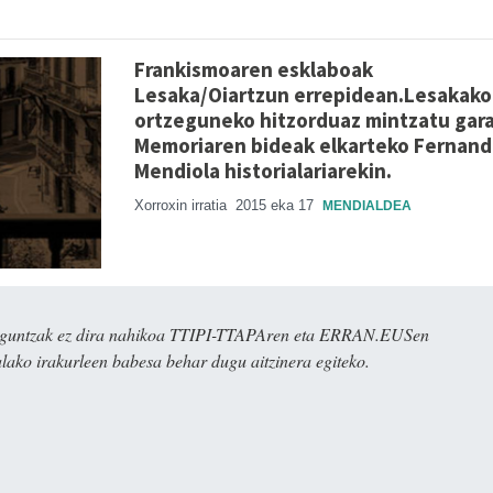
Frankismoaren esklaboak
Lesaka/Oiartzun errepidean.Lesakako
ortzeguneko hitzorduaz mintzatu gar
Memoriaren bideak elkarteko Fernan
Mendiola historialariarekin.
Xorroxin irratia
2015 eka 17
MENDIALDEA
ulaguntzak ez dira nahikoa TTIPI-TTAPAren eta ERRAN.EUSen
alako irakurleen babesa behar dugu aitzinera egiteko.