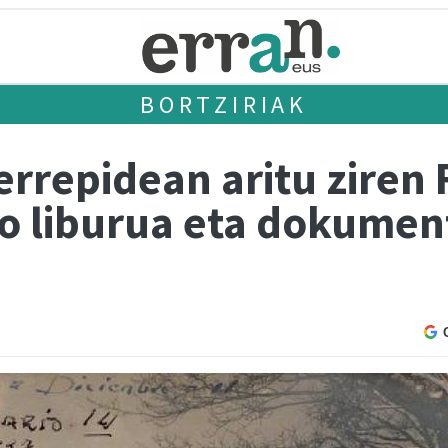
BORTZIRIAK
errepidean aritu ziren
o liburua eta dokumen