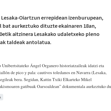
Lesaka-Oiartzun errepidean izenburupean,
 bat aurkeztuko dituzte ekainaren 18an,
0etik aitzinera Lesakako udaletxeko pleno
ak taldeak antolatua.
 Unibertsitateko Ángel Organero historiatzaileak idatzi eta
allón de pico y pala: cautivos toledanos en Navarra (Lesaka,
egileak bera. Segidan, Kattin Txiki Elkarteko Mikel
nkismoaren gatibuak Oarsoaldean” dokumentala aurkeztuko du
A