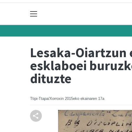
Lesaka-Oiartzun 
esklaboei buruzk
dituzte
Ttipi-Ttapa/Xorroxin
2015eko ekainaren 17a