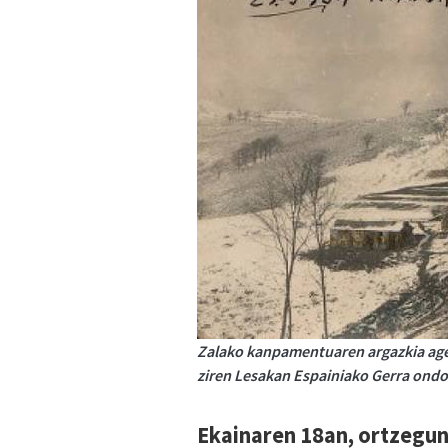
Zalako kanpamentuaren argazkia ager
ziren Lesakan Espainiako Gerra ondo
Ekainaren 18an, ortzegu