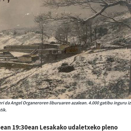
i da Angel Organeroren liburuaren azalean. 4.000 gatibu inguru i
tik.
nean 19:30ean Lesakako udaletxeko pleno