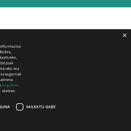
×
 informazioa
lbidea,
skaintzeko,
rbitzuak
etarako eta
 ezaugarriak
 baimena
zu
Iragarkien
k
atalean.
EITIA GUKA
AZKOITIA GUKA
BARRENA
GUKA
GUKA TELEBISTA
HIRUKA
SUNA
SAILKATU GABE
Z GUKA
ZUMAIA GUKA
28 KANALA