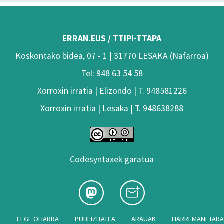
ERRAN.EUS / TTIPI-TTAPA
Koskontako bidea, 07 - 1 | 31770 LESAKA (Nafarroa)
Tel: 948 63 54 58
Xorroxin irratia | Elizondo | T. 948581226
Xorroxin irratia | Lesaka | T. 948638288
Codesyntaxek garatua
Z
LEGE OHARRA
PUBLIZITATEA
ARAUAK
HARREMANETAR