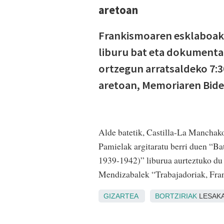
aretoan
Frankismoaren esklaboak 
liburu bat eta dokumental
ortzegun arratsaldeko 7:3
aretoan, Memoriaren Bide
Alde batetik, Castilla-La Manchako
Pamielak argitaratu berri duen “Bat
1939-1942)” liburua aurteztuko du 
Mendizabalek “Trabajadoriak, Fra
GIZARTEA
BORTZIRIAK
LESAK