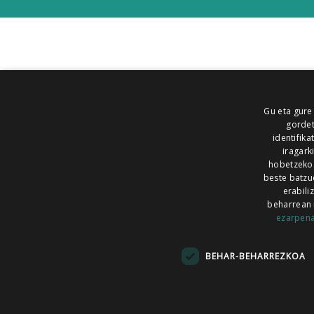
Gu eta gure
gordet
identifika
iragark
hobetzeko
beste batzu
erabili
beharrean 
ezarpen
AIARALDEA
AIKOR
AIURRI
ALEA
BEGITU
ERRAN
EUSKALERRIA IRRA
BEHAR-BEHARREZKOA
KRONIKA
MAILOPE
NOAUA
O