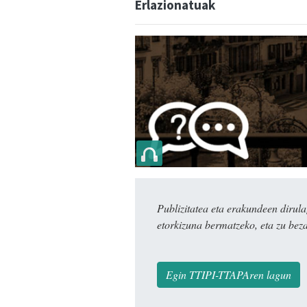
Erlazionatuak
Publizitatea eta erakundeen dir
etorkizuna bermatzeko, eta zu bez
Egin TTIPI-TTAPAren lagun