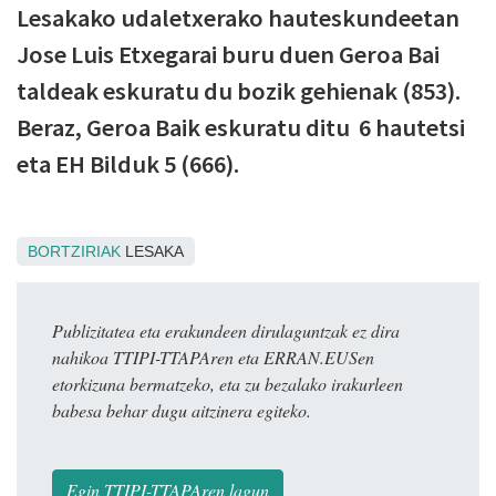
Lesakako udaletxerako hauteskundeetan
Jose Luis Etxegarai buru duen Geroa Bai
taldeak eskuratu du bozik gehienak (853).
Beraz, Geroa Baik eskuratu ditu 6 hautetsi
eta EH Bilduk 5 (666).
BORTZIRIAK
LESAKA
Publizitatea eta erakundeen dirulaguntzak ez dira
nahikoa TTIPI-TTAPAren eta ERRAN.EUSen
etorkizuna bermatzeko, eta zu bezalako irakurleen
babesa behar dugu aitzinera egiteko.
Egin TTIPI-TTAPAren lagun