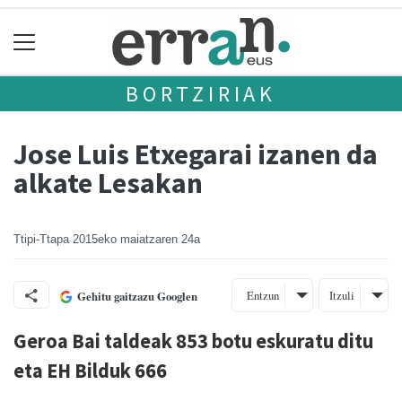
BORTZIRIAK
Jose Luis Etxegarai izanen da
alkate Lesakan
Ttipi-Ttapa
2015eko maiatzaren 24a
Entzun
Itzuli
Gehitu gaitzazu Googlen
Geroa Bai taldeak 853 botu eskuratu ditu
eta EH Bilduk 666