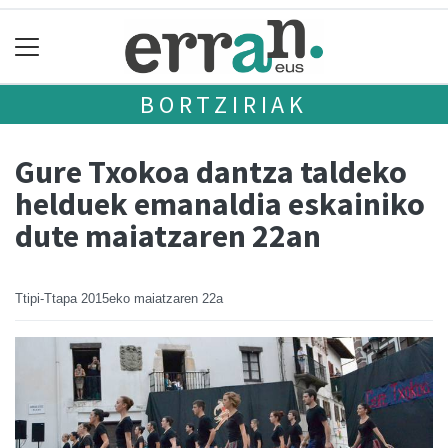
BORTZIRIAK
Gure Txokoa dantza taldeko
helduek emanaldia eskainiko
dute maiatzaren 22an
Ttipi-Ttapa
2015eko maiatzaren 22a