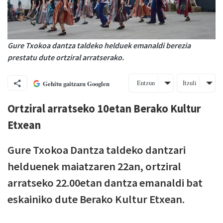
Gure Txokoa dantza taldeko helduek emanaldi berezia
prestatu dute ortziral arratserako.
Entzun
Itzuli
Gehitu gaitzazu Googlen
Ortziral arratseko 10etan Berako Kultur
Etxean
Gure Txokoa Dantza taldeko dantzari
helduenek maiatzaren 22an, ortziral
arratseko 22.00etan dantza emanaldi bat
eskainiko dute Berako Kultur Etxean.