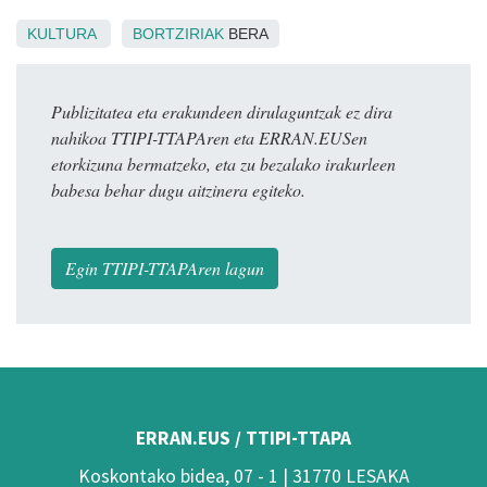
KULTURA
BORTZIRIAK
BERA
Publizitatea eta erakundeen dirulaguntzak ez dira
nahikoa TTIPI-TTAPAren eta ERRAN.EUSen
etorkizuna bermatzeko, eta zu bezalako irakurleen
babesa behar dugu aitzinera egiteko.
Egin TTIPI-TTAPAren lagun
ERRAN.EUS / TTIPI-TTAPA
Koskontako bidea, 07 - 1 | 31770 LESAKA