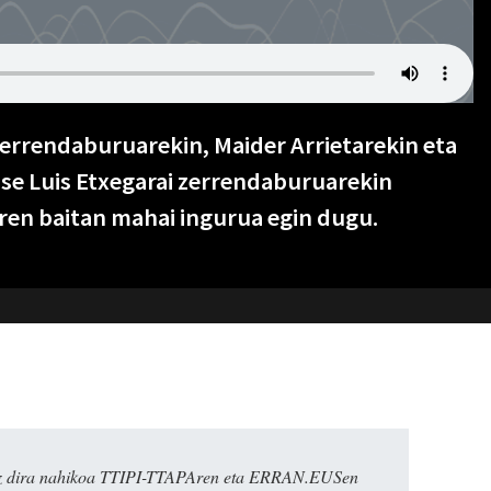
errendaburuarekin, Maider Arrietarekin eta
ose Luis Etxegarai zerrendaburuarekin
en baitan mahai ingurua egin dugu.
k ez dira nahikoa TTIPI-TTAPAren eta ERRAN.EUSen