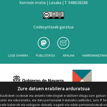
Xorroxin irratia | Lesaka | T. 948638288
Codesyntaxek garatua
Z
LEGE OHARRA
PUBLIZITATEA
ARAUAK
HARREMANETAR
Zure datuen erabilera arduratsua
 bazkideek cookieak eta antzeko teknologiak erabiltzen ditugu zure gailuan
zeko eta eskuratzeko, eta datu pertsonalak tratatzeko (adibidez, zure IP he
tzaile bakarrak eta nabigazio-datuak), iragarki eta eduki pertsonalizatuak e