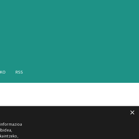
AKO
RSS
×
 informazioa
lbidea,
skaintzeko,