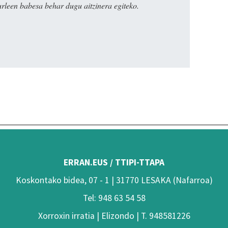
urleen babesa behar dugu aitzinera egiteko.
ERRAN.EUS / TTIPI-TTAPA
Koskontako bidea, 07 - 1 | 31770 LESAKA (Nafarroa)
Tel: 948 63 54 58
Xorroxin irratia | Elizondo | T. 948581226