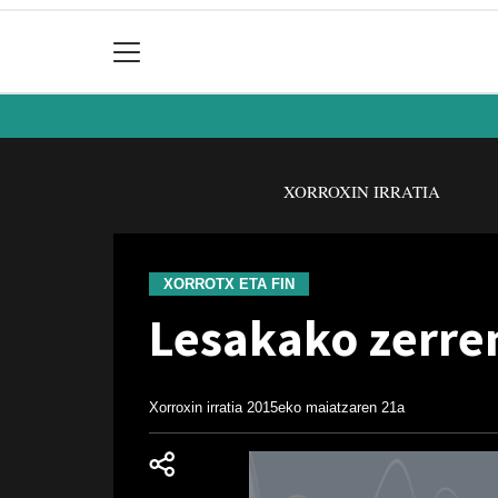
XORROXIN IRRATIA
XORROTX ETA FIN
Lesakako zerre
Xorroxin irratia
2015eko maiatzaren 21a