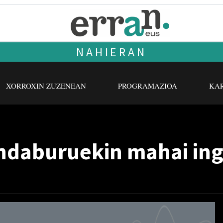
NAHIERAN
XORROXIN ZUZENEAN
PROGRAMAZIOA
KAR
ndaburuekin mahai in