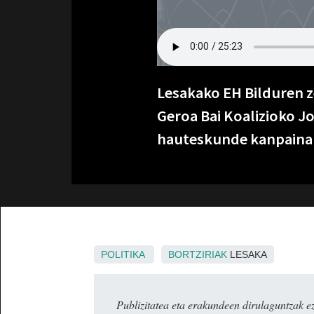
Lesakako EH Bilduren z
Geroa Bai Koalizioko J
hauteskunde kanpainar
POLITIKA
BORTZIRIAK
LESAKA
Publizitatea eta erakundeen dirulaguntza