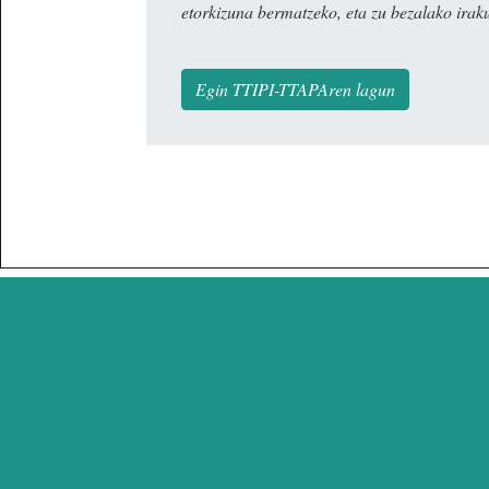
etorkizuna bermatzeko, eta zu bezalako irak
Egin TTIPI-TTAPAren lagun