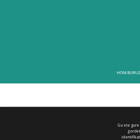
HONI BURU
Gu eta gure
gordet
identifika