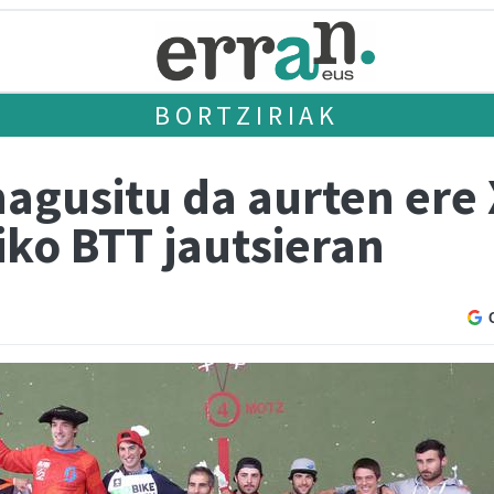
BORTZIRIAK
 nagusitu da aurten ere
ko BTT jautsieran