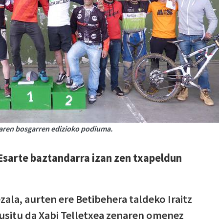
raren bosgarren edizioko podiuma.
 Esarte baztandarra izan zen txapeldun
zala, aurten ere Betibehera taldeko Iraitz
gusitu da Xabi Telletxea zenaren omenez