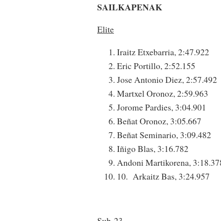
SAILKAPENAK
Elite
Iraitz Etxebarria, 2:47.922
Eric Portillo, 2:52.155
Jose Antonio Diez, 2:57.492
Martxel Oronoz, 2:59.963
Jorome Pardies, 3:04.901
Beñat Oronoz, 3:05.667
Beñat Seminario, 3:09.482
Iñigo Blas, 3:16.782
Andoni Martikorena, 3:18.37
10. Arkaitz Bas, 3:24.957
Sub-23