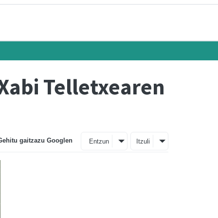
 Xabi Telletxearen
Gehitu gaitzazu Googlen
Entzun
Itzuli