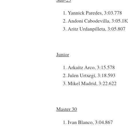
Yannick Paredes, 3:03.778
Andoni Cabodevilla, 3:05.18
Aritz Urdanpilleta, 3:05.807
Junior
Arkaitz Arco, 3:15.578
Julen Urtxegi, 3:18.593
Mikel Madrid, 3:22.622
Master 30
Ivan Blanco, 3:04.867