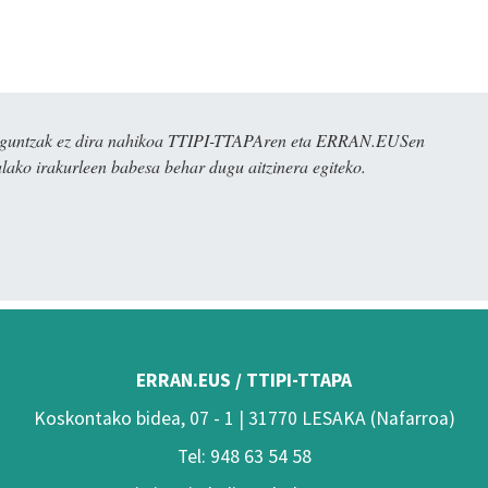
ulaguntzak ez dira nahikoa TTIPI-TTAPAren eta ERRAN.EUSen
alako irakurleen babesa behar dugu aitzinera egiteko.
ERRAN.EUS / TTIPI-TTAPA
Koskontako bidea, 07 - 1 | 31770 LESAKA (Nafarroa)
Tel: 948 63 54 58