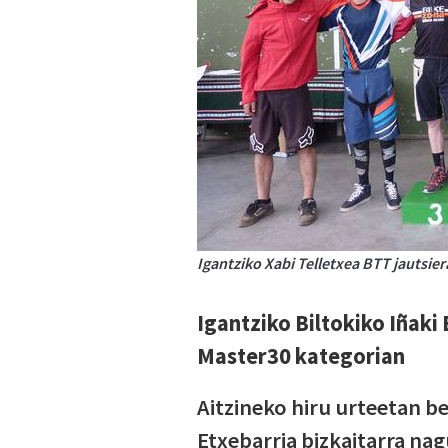
Igantziko Xabi Telletxea BTT jautsie
Igantziko Biltokiko Iñaki
Master30 kategorian
Aitzineko hiru urteetan be
Etxebarria bizkaitarra na