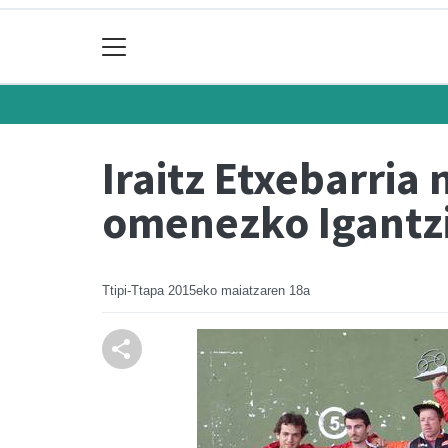
Iraitz Etxebarria
omenezko Igantzi
Ttipi-Ttapa
2015eko maiatzaren 18a