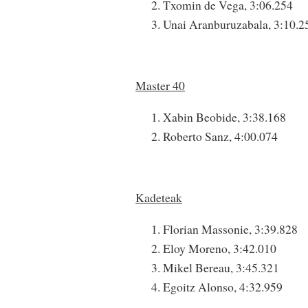
Txomin de Vega, 3:06.254
Unai Aranburuzabala, 3:10.2
Master 40
Xabin Beobide, 3:38.168
Roberto Sanz, 4:00.074
Kadeteak
Florian Massonie, 3:39.828
Eloy Moreno, 3:42.010
Mikel Bereau, 3:45.321
Egoitz Alonso, 4:32.959