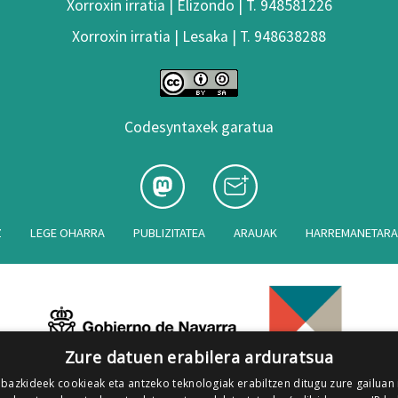
Xorroxin irratia | Elizondo | T. 948581226
Xorroxin irratia | Lesaka | T. 948638288
Codesyntaxek garatua
Z
LEGE OHARRA
PUBLIZITATEA
ARAUAK
HARREMANETAR
Zure datuen erabilera arduratsua
 bazkideek cookieak eta antzeko teknologiak erabiltzen ditugu zure gailuan