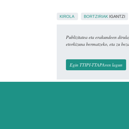
KIROLA
BORTZIRIAK
IGANTZI
Publizitatea eta erakundeen dir
etorkizuna bermatzeko, eta zu bez
Egin TTIPI-TTAPAren lagun