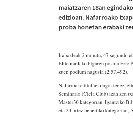
maiatzaren 18an egindako
edizioan. Nafarroako txape
proba honetan erabaki ze
Irabazleak 2 minutu, 47 segundo et
Elite mailako bigaren postua Eric P
zuen podium nagusia (2:57.492).
Nafarroako tituluei dagokienez, el
Seminario (Cicla Club) izan zen tx
Master30 kategorian, Igantziko Bil
eta 23 urtez beheitiko kategorian, 