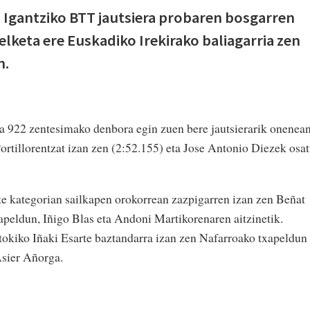
 Igantziko BTT jautsiera probaren bosgarren
lketa ere Euskadiko Irekirako baliagarria zen
n.
a 922 zentesimako denbora egin zuen bere jautsierarik onenean
ortillorentzat izan zen (2:52.155) eta Jose Antonio Diezek osa
ite kategorian sailkapen orokorrean zazpigarren izan zen Beñat
apeldun, Iñigo Blas eta Andoni Martikorenaren aitzinetik.
tokiko Iñaki Esarte baztandarra izan zen Nafarroako txapeldun
Asier Añorga.