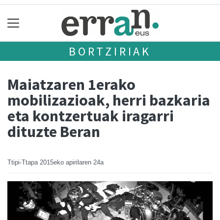
BORTZIRIAK
Maiatzaren 1erako
mobilizazioak, herri bazkaria
eta kontzertuak iragarri
dituzte Beran
Ttipi-Ttapa
2015eko apirilaren 24a