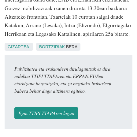
Goizez mobilizazioak izanen dira eta 13:30ean bazkaria
Altzateko frontoian. Txartelak 10 eurotan salgai daude
Katakun, Arrano (Lesaka), Intza (Elizondo), Elgorriagako
Herrikoan eta Legasako Kattalinen, apirilaren 25a bitarte.
GIZARTEA
BORTZIRIAK
BERA
Publizitatea eta erakundeen dirulaguntzak ez dira
nahikoa TTIPI-TTAPAren eta ERRAN.EUSen
etorkizuna bermatzeko, eta zu bezalako irakurleen
babesa behar dugu aitzinera egiteko.
Egin TTIPI-TTAPAren lagun