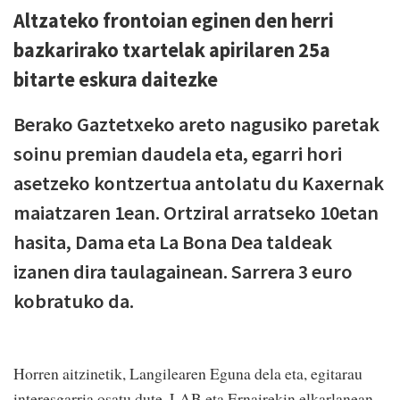
Altzateko frontoian eginen den herri
bazkarirako txartelak apirilaren 25a
bitarte eskura daitezke
Berako Gaztetxeko areto nagusiko paretak
soinu premian daudela eta, egarri hori
asetzeko kontzertua antolatu du Kaxernak
maiatzaren 1ean. Ortziral arratseko 10etan
hasita, Dama eta La Bona Dea taldeak
izanen dira taulagainean. Sarrera 3 euro
kobratuko da.
Horren aitzinetik, Langilearen Eguna dela eta, egitarau
interesgarria osatu dute, LAB eta Ernairekin elkarlanean.