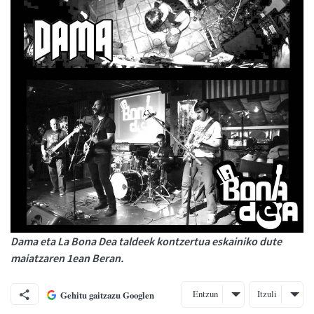
Dama eta La Bona Dea taldeek kontzertua eskainiko dute
maiatzaren 1ean Beran.
Entzun
Itzuli
Gehitu gaitzazu Googlen