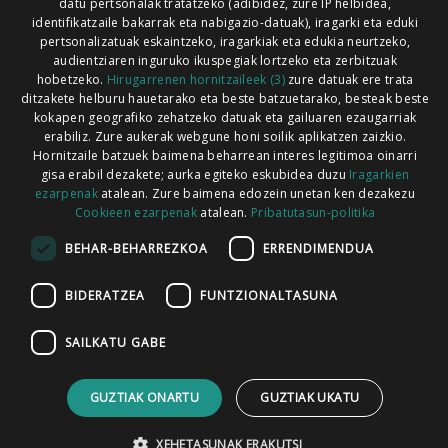
Xorroxin irratia | Lesaka | T. 948638288
datu pertsonalak tratatzeko (adibidez, zure IP helbidea,
identifikatzaile bakarrak eta nabigazio-datuak), iragarki eta eduki
pertsonalizatuak eskaintzeko, iragarkiak eta edukia neurtzeko,
audientziaren inguruko ikuspegiak lortzeko eta zerbitzuak
hobetzeko.
Hirugarrenen hornitzaileek (3)
zure datuak ere trata
ditzakete helburu hauetarako eta beste batzuetarako, besteak beste
Codesyntaxek garatua
kokapen geografiko zehatzeko datuak eta gailuaren ezaugarriak
erabiliz. Zure aukerak webgune honi soilik aplikatzen zaizkio.
Hornitzaile batzuek baimena beharrean interes legitimoa oinarri
gisa erabil dezakete; aurka egiteko eskubidea duzu
Iragarkien
ezarpenak
atalean. Zure baimena edozein unetan ken dezakezu
Cookieen ezarpenak
atalean.
Pribatutasun-politika
HONI BURUZ
LEGE OHARRA
PUBLIZITATEA
BEHAR-BEHARREZKOA
ERRENDIMENDUA
ARAUAK
HARREMANETARAKO
RSS
BIDERATZEA
FUNTZIONALTASUNA
SAILKATU GABE
GUZTIAK ONARTU
GUZTIAK UKATU
XEHETASUNAK ERAKUTSI