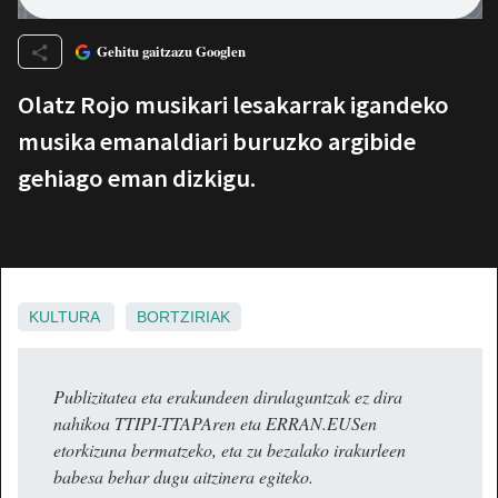
Gehitu gaitzazu Googlen
Olatz Rojo musikari lesakarrak igandeko
musika emanaldiari buruzko argibide
gehiago eman dizkigu.
KULTURA
BORTZIRIAK
Publizitatea eta erakundeen dirulaguntzak ez dira
nahikoa TTIPI-TTAPAren eta ERRAN.EUSen
etorkizuna bermatzeko, eta zu bezalako irakurleen
babesa behar dugu aitzinera egiteko.