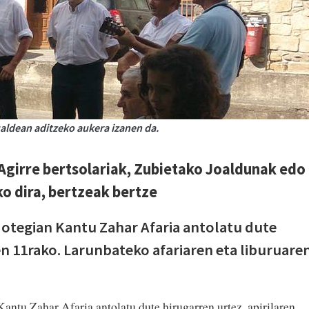
aldean aditzeko aukera izanen da.
 Agirre bertsolariak, Zubietako Joaldunak edo
o dira, bertzeak bertze
otegian Kantu Zahar Afaria antolatu dute
en 11rako. Larunbateko afariaren eta liburuare
ntu Zahar Afaria antolatu dute hirugarren urtez, apirilaren