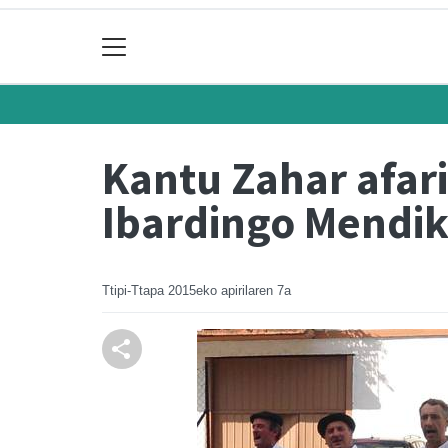
Kantu Zahar afari
Ibardingo Mendi
Ttipi-Ttapa
2015eko apirilaren 7a