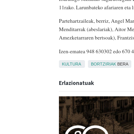
11rako. Larunbateko afariaren eta 
Partehartzaileak, berriz, Angel Ma
Menditarrak (abeslariak), Aitor Me
Amezketarraren bertsoak), Frantzisk
Izen-ematea 948 630302 edo 670 46
KULTURA
BORTZIRIAK
BERA
Erlazionatuak