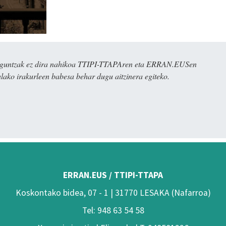
ulaguntzak ez dira nahikoa TTIPI-TTAPAren eta ERRAN.EUSen
alako irakurleen babesa behar dugu aitzinera egiteko.
ERRAN.EUS / TTIPI-TTAPA
Koskontako bidea, 07 - 1 | 31770 LESAKA (Nafarroa)
Tel: 948 63 54 58