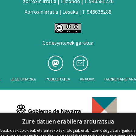
Xorroxin irratia | Elizondo | T. 948581226
Xorroxin irratia | Lesaka | T. 948638288
Codesyntaxek garatua
Z
LEGE OHARRA
PUBLIZITATEA
ARAUAK
HARREMANETAR
Zure datuen erabilera arduratsua
 bazkideek cookieak eta antzeko teknologiak erabiltzen ditugu zure gailuan