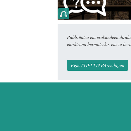
Publizitatea eta erakundeen dir
etorkizuna bermatzeko, eta zu bez
Egin TTIPI-TTAPAren lagun