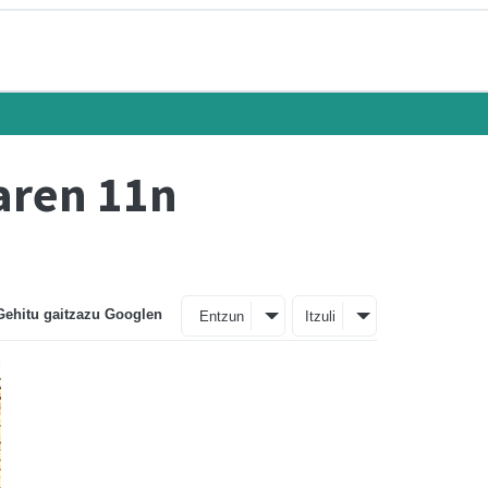
laren 11n
Gehitu gaitzazu Googlen
Entzun
Itzuli