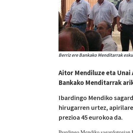
Berriz ere Bankako Menditarrak esku
Aitor Mendiluze eta Unai
Bankako Menditarrak arik
Ibardingo Mendiko sagard
hirugarren urtez, apirilar
prezioa 45 eurokoa da.
Ibardingo Mendiko sagardotegian Ka