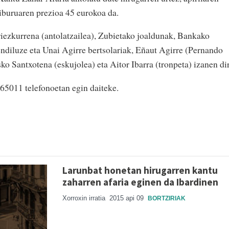
liburuaren prezioa 45 eurokoa da.
riezkurrena (antolatzailea), Zubietako joaldunak, Bankako
ndiluze eta Unai Agirre bertsolariak, Eñaut Agirre (Pernando
o Santxotena (eskujolea) eta Aitor Ibarra (tronpeta) izanen dir
5011 telefonoetan egin daiteke.
Larunbat honetan hirugarren kantu
zaharren afaria eginen da Ibardinen
Xorroxin irratia
2015 api 09
BORTZIRIAK