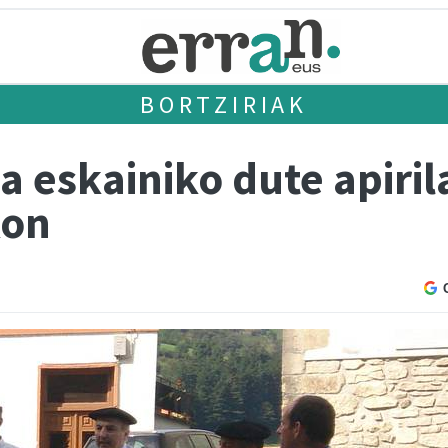
BORTZIRIAK
a eskainiko dute apiri
kon